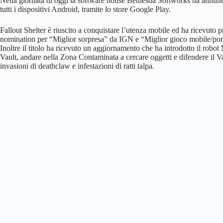
Nella giornata di oggi la software house Bethesda Softworks ha annunci
tutti i dispositivi Android, tramite lo store Google Play.
Fallout Shelter è riuscito a conquistare l’utenza mobile ed ha ricevut
nomination per “Miglior sorpresa” da IGN e “Miglior gioco mobile/por
Inoltre il titolo ha ricevuto un aggiornamento che ha introdotto il robot 
Vault, andare nella Zona Contaminata a cercare oggetti e difendere il Va
invasioni di deathclaw e infestazioni di ratti talpa.