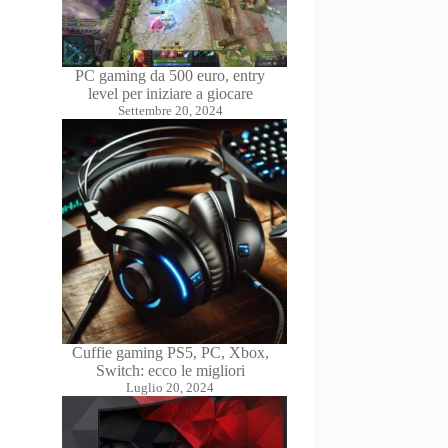
PC gaming da 500 euro, entry
level per iniziare a giocare
Settembre 20, 2024
Cuffie gaming PS5, PC, Xbox,
Switch: ecco le migliori
Luglio 20, 2024