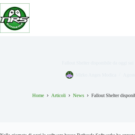
Salta
al
contenuto
Fallout Shelter disponibile da oggi sui
Mirko Anges Modica
Agost
Home
Articoli
News
Fallout Shelter disponi