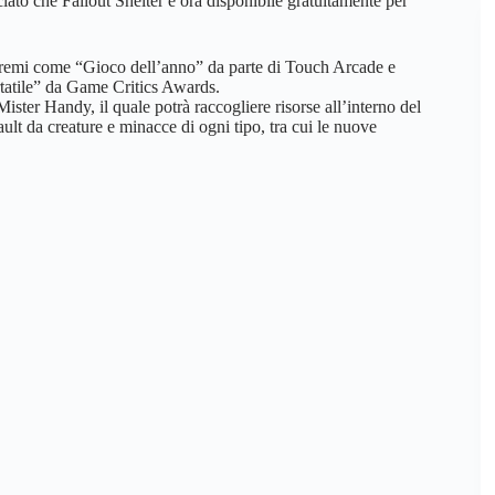
ato che Fallout Shelter è ora disponibile gratuitamente per
o premi come “Gioco dell’anno” da parte di Touch Arcade e
tatile” da Game Critics Awards.
Mister Handy, il quale potrà raccogliere risorse all’interno del
ult da creature e minacce di ogni tipo, tra cui le nuove