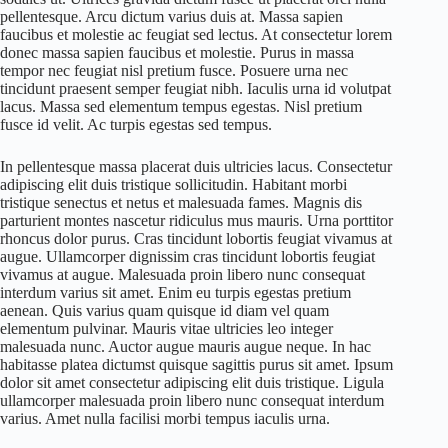
pellentesque. Arcu dictum varius duis at. Massa sapien
faucibus et molestie ac feugiat sed lectus. At consectetur lorem
donec massa sapien faucibus et molestie. Purus in massa
tempor nec feugiat nisl pretium fusce. Posuere urna nec
tincidunt praesent semper feugiat nibh. Iaculis urna id volutpat
lacus. Massa sed elementum tempus egestas. Nisl pretium
fusce id velit. Ac turpis egestas sed tempus.
In pellentesque massa placerat duis ultricies lacus. Consectetur
adipiscing elit duis tristique sollicitudin. Habitant morbi
tristique senectus et netus et malesuada fames. Magnis dis
parturient montes nascetur ridiculus mus mauris. Urna porttitor
rhoncus dolor purus. Cras tincidunt lobortis feugiat vivamus at
augue. Ullamcorper dignissim cras tincidunt lobortis feugiat
vivamus at augue. Malesuada proin libero nunc consequat
interdum varius sit amet. Enim eu turpis egestas pretium
aenean. Quis varius quam quisque id diam vel quam
elementum pulvinar. Mauris vitae ultricies leo integer
malesuada nunc. Auctor augue mauris augue neque. In hac
habitasse platea dictumst quisque sagittis purus sit amet. Ipsum
dolor sit amet consectetur adipiscing elit duis tristique. Ligula
ullamcorper malesuada proin libero nunc consequat interdum
varius. Amet nulla facilisi morbi tempus iaculis urna.