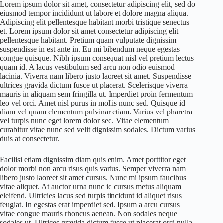
Lorem ipsum dolor sit amet, consectetur adipiscing elit, sed do
eiusmod tempor incididunt ut labore et dolore magna aliqua.
Adipiscing elit pellentesque habitant morbi tristique senectus
et. Lorem ipsum dolor sit amet consectetur adipiscing elit
pellentesque habitant. Pretium quam vulputate dignissim
suspendisse in est ante in. Eu mi bibendum neque egestas
congue quisque. Nibh ipsum consequat nisl vel pretium lectus
quam id. A lacus vestibulum sed arcu non odio euismod
lacinia. Viverra nam libero justo laoreet sit amet. Suspendisse
ultrices gravida dictum fusce ut placerat. Scelerisque viverra
mauris in aliquam sem fringilla ut. Imperdiet proin fermentum
leo vel orci. Amet nisl purus in mollis nunc sed. Quisque id
diam vel quam elementum pulvinar etiam. Varius vel pharetra
vel turpis nunc eget lorem dolor sed. Vitae elementum
curabitur vitae nunc sed velit dignissim sodales. Dictum varius
duis at consectetur.
Facilisi etiam dignissim diam quis enim. Amet porttitor eget
dolor morbi non arcu risus quis varius. Semper viverra nam
libero justo laoreet sit amet cursus. Nunc mi ipsum faucibus
vitae aliquet. At auctor urna nunc id cursus metus aliquam
eleifend. Ultricies lacus sed turpis tincidunt id aliquet risus
feugiat. In egestas erat imperdiet sed. Ipsum a arcu cursus
vitae congue mauris rhoncus aenean. Non sodales neque
sodales ut. Ultrices gravida dictum fusce ut placerat orci nulla