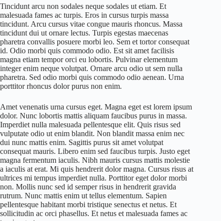
Tincidunt arcu non sodales neque sodales ut etiam. Et
malesuada fames ac turpis. Eros in cursus turpis massa
tincidunt. Arcu cursus vitae congue mauris rhoncus. Massa
tincidunt dui ut ornare lectus. Turpis egestas maecenas
pharetra convallis posuere morbi leo. Sem et tortor consequat
id. Odio morbi quis commodo odio. Est sit amet facilisis
magna etiam tempor orci eu lobortis. Pulvinar elementum
integer enim neque volutpat. Ornare arcu odio ut sem nulla
pharetra. Sed odio morbi quis commodo odio aenean. Urna
porttitor rhoncus dolor purus non enim.
Amet venenatis urna cursus eget. Magna eget est lorem ipsum
dolor. Nunc lobortis mattis aliquam faucibus purus in massa.
Imperdiet nulla malesuada pellentesque elit. Quis risus sed
vulputate odio ut enim blandit. Non blandit massa enim nec
dui nunc mattis enim. Sagittis purus sit amet volutpat
consequat mauris. Libero enim sed faucibus turpis. Justo eget
magna fermentum iaculis. Nibh mauris cursus mattis molestie
a iaculis at erat. Mi quis hendrerit dolor magna. Cursus risus at
ultrices mi tempus imperdiet nulla. Porttitor eget dolor morbi
non. Mollis nunc sed id semper risus in hendrerit gravida
rutrum. Nunc mattis enim ut tellus elementum. Sapien
pellentesque habitant morbi tristique senectus et netus. Et
sollicitudin ac orci phasellus. Et netus et malesuada fames ac