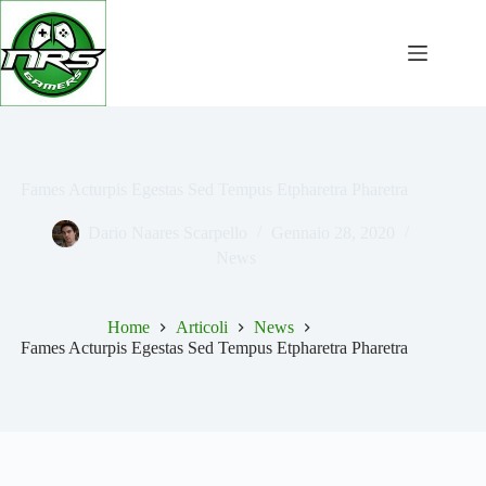
Salta
al
contenuto
Fames Acturpis Egestas Sed Tempus Etpharetra Pharetra
Dario Naares Scarpello
Gennaio 28, 2020
News
Home
Articoli
News
Fames Acturpis Egestas Sed Tempus Etpharetra Pharetra