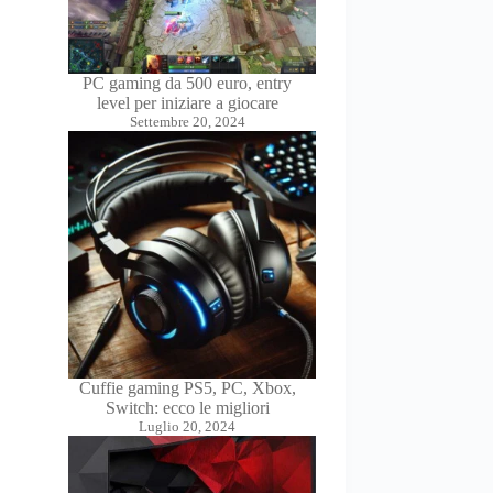
PC gaming da 500 euro, entry
level per iniziare a giocare
Settembre 20, 2024
Cuffie gaming PS5, PC, Xbox,
Switch: ecco le migliori
Luglio 20, 2024