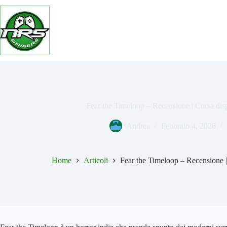
Salta
al
contenuto
Fear the Timeloop – Recensione | Corsa disp
Andrea
Febbraio 4, 2026
Home
Articoli
Fear the Timeloop – Recensione |