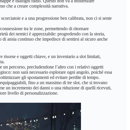
mappe e dialoghi radio. Questo non va a influenzare
mo che a creare complessità narrativa.
 scorciatoie e a una progressione ben calibrata, non ci si sente
onnessione tra le zone, permettendo di ritornare
rietà dei nemici è apprezzabile: progredendo con la storia,
di ansia continuo che impedisce di sentirsi al sicuro anche
risorse e oggetti chiave, e un inventario a slot limitati,
ta.
re un percorso, precludendone l’altro con i relativi oggetti
l gioco: non sarà necessario esplorare ogni angolo, poiché essa
di ottimizzare gli spostamenti ed evitare perdite di tempo.
 equipaggiabili, fino a un massimo di tre slot, che si trovano
me un incremento dei danni o una riduzione di quelli ricevuti,
iore livello di personalizzazione.