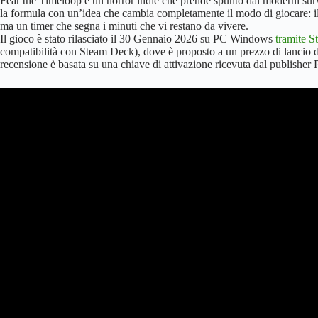
Fear the Timeloop è un horror indie che prende spunto dai moderni surv
la formula con un’idea che cambia completamente il modo di giocare: il
ma un timer che segna i minuti che vi restano da vivere.
Il gioco è stato rilasciato il 30 Gennaio 2026 su PC Windows
tramite S
compatibilità con Steam Deck), dove è proposto a un prezzo di lancio di 
recensione è basata su una chiave di attivazione ricevuta dal publishe