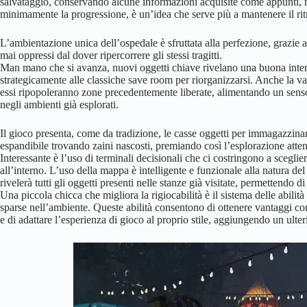
salvataggio, conservando alcune informazioni acquisite come appunti, 
minimamente la progressione, è un’idea che serve più a mantenere il rit
L’ambientazione unica dell’ospedale è sfruttata alla perfezione, grazie a
mai oppressi dal dover ripercorrere gli stessi tragitti.
Man mano che si avanza, nuovi oggetti chiave rivelano una buona interc
strategicamente alle classiche save room per riorganizzarsi. Anche la va
essi ripopoleranno zone precedentemente liberate, alimentando un senso 
negli ambienti già esplorati.
Il gioco presenta, come da tradizione, le casse oggetti per immagazzinare 
espandibile trovando zaini nascosti, premiando così l’esplorazione atten
Interessante è l’uso di terminali decisionali che ci costringono a sceglie
all’interno. L’uso della mappa è intelligente e funzionale alla natura de
rivelerà tutti gli oggetti presenti nelle stanze già visitate, permettendo 
Una piccola chicca che migliora la rigiocabilità è il sistema delle abilità
sparse nell’ambiente. Queste abilità consentono di ottenere vantaggi co
e di adattare l’esperienza di gioco al proprio stile, aggiungendo un ulter