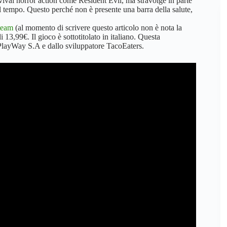
ival horror action come Resident Evil, ma stravolge in parte
 tempo. Questo perché non è presente una barra della salute,
team
(al momento di scrivere questo articolo non è nota la
13,99€. Il gioco è sottotitolato in italiano. Questa
r PlayWay S.A e dallo sviluppatore TacoEaters.