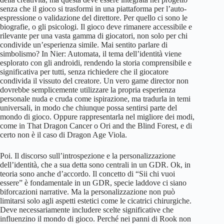
senza che il gioco si trasformi in una piattaforma per l’auto-
espressione o validazione del direttore. Per quello ci sono le
biografie, o gli psicologi. Il gioco deve rimanere accessibile e
rilevante per una vasta gamma di giocatori, non solo per chi
condivide un’esperienza simile. Mai sentito parlare di
simbolismo? In Nier: Automata, il tema dell’identità viene
esplorato con gli androidi, rendendo la storia comprensibile e
significativa per tutti, senza richiedere che il giocatore
condivida il vissuto del creatore. Un vero game director non
dovrebbe semplicemente utilizzare la propria esperienza
personale nuda e cruda come ispirazione, ma tradurla in temi
universali, in modo che chiunque possa sentirsi parte del
mondo di gioco. Oppure rappresentarla nel migliore dei modi,
come in That Dragon Cancer o Ori and the Blind Forest, e di
certo non è il caso di Dragon Age Viola.
Poi. Il discorso sull’introspezione e la personalizzazione
dell’identità, che a sua detta sono centrali in un GDR. Ok, in
teoria sono anche d’accordo. Il concetto di “Sii chi vuoi
essere” è fondamentale in un GDR, specie laddove ci siano
biforcazioni narrative. Ma la personalizzazione non può
limitarsi solo agli aspetti estetici come le cicatrici chirurgiche.
Deve necessariamente includere scelte significative che
influenzino il mondo di gioco. Perché nei panni di Rook non