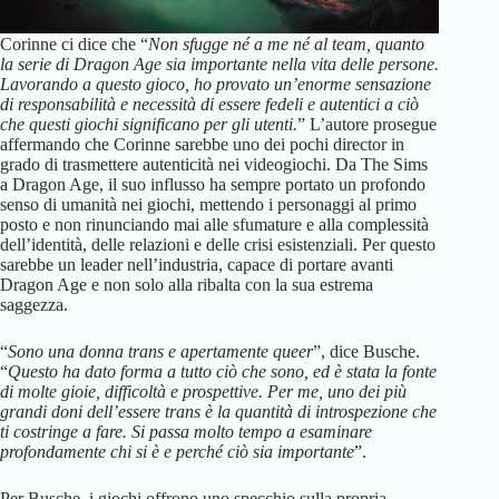
Corinne ci dice che “
Non sfugge né a me né al team, quanto
la serie di Dragon Age sia importante nella vita delle persone.
Lavorando a questo gioco, ho provato un’enorme sensazione
di responsabilità e necessità di essere fedeli e autentici a ciò
che questi giochi significano per gli utenti.
” L’autore prosegue
affermando che Corinne sarebbe uno dei pochi director in
grado di trasmettere autenticità nei videogiochi. Da The Sims
a Dragon Age, il suo influsso ha sempre portato un profondo
senso di umanità nei giochi, mettendo i personaggi al primo
posto e non rinunciando mai alle sfumature e alla complessità
dell’identità, delle relazioni e delle crisi esistenziali. Per questo
sarebbe un leader nell’industria, capace di portare avanti
Dragon Age e non solo alla ribalta con la sua estrema
saggezza.
“
Sono una donna trans e apertamente queer
”, dice Busche.
“
Questo ha dato forma a tutto ciò che sono, ed è stata la fonte
di molte gioie, difficoltà e prospettive. Per me, uno dei più
grandi doni dell’essere trans è la quantità di introspezione che
ti costringe a fare. Si passa molto tempo a esaminare
profondamente chi si è e perché ciò sia importante
”.
Per Busche, i giochi offrono uno specchio sulla propria