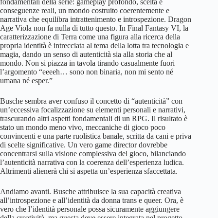
fondamentali della serie: gameplay profondo, scelta e
conseguenze reali, un mondo costruito coerentemente e
narrativa che equilibra intrattenimento e introspezione. Dragon
Age Viola non fa nulla di tutto questo. In Final Fantasy VI, la
caratterizzazione di Terra come una figura alla ricerca della
propria identità è intrecciata al tema della lotta tra tecnologia e
magia, dando un senso di autenticità sia alla storia che al
mondo. Non si piazza in tavola tirando casualmente fuori
l’argomento “eeeeh… sono non binaria, non mi sento né
umana né esper.”
Busche sembra aver confuso il concetto di “autenticità” con
un’eccessiva focalizzazione su elementi personali e narrativi,
trascurando altri aspetti fondamentali di un RPG. Il risultato è
stato un mondo meno vivo, meccaniche di gioco poco
convincenti e una parte ruolistica banale, scritta da cani e priva
di scelte significative. Un vero game director dovrebbe
concentrarsi sulla visione complessiva del gioco, bilanciando
l’autenticità narrativa con la coerenza dell’esperienza ludica.
Altrimenti alienerà chi si aspetta un’esperienza sfaccettata.
Andiamo avanti. Busche attribuisce la sua capacità creativa
all’introspezione e all’identità da donna trans e queer. Ora, è
vero che l’identità personale possa sicuramente aggiungere
della creatività, ma questa deve essere integrata nel progetto