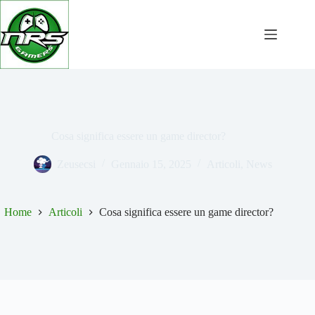
Salta
al
contenuto
Cosa significa essere un game director?
Zeusecsi
Gennaio 15, 2025
Articoli
,
News
Home
Articoli
Cosa significa essere un game director?