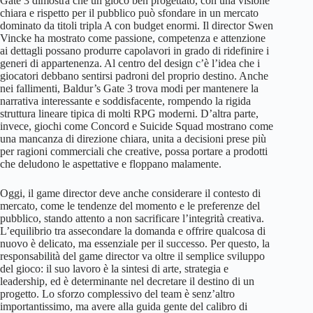
Gate 3 dimostra che un gioco ben progettato, con una visione
chiara e rispetto per il pubblico può sfondare in un mercato
dominato da titoli tripla A con budget enormi. Il director Swen
Vincke ha mostrato come passione, competenza e attenzione
ai dettagli possano produrre capolavori in grado di ridefinire i
generi di appartenenza. Al centro del design c’è l’idea che i
giocatori debbano sentirsi padroni del proprio destino. Anche
nei fallimenti, Baldur’s Gate 3 trova modi per mantenere la
narrativa interessante e soddisfacente, rompendo la rigida
struttura lineare tipica di molti RPG moderni. D’altra parte,
invece, giochi come Concord e Suicide Squad mostrano come
una mancanza di direzione chiara, unita a decisioni prese più
per ragioni commerciali che creative, possa portare a prodotti
che deludono le aspettative e floppano malamente.
Oggi, il game director deve anche considerare il contesto di
mercato, come le tendenze del momento e le preferenze del
pubblico, stando attento a non sacrificare l’integrità creativa.
L’equilibrio tra assecondare la domanda e offrire qualcosa di
nuovo è delicato, ma essenziale per il successo. Per questo, la
responsabilità del game director va oltre il semplice sviluppo
del gioco: il suo lavoro è la sintesi di arte, strategia e
leadership, ed è determinante nel decretare il destino di un
progetto. Lo sforzo complessivo del team è senz’altro
importantissimo, ma avere alla guida gente del calibro di