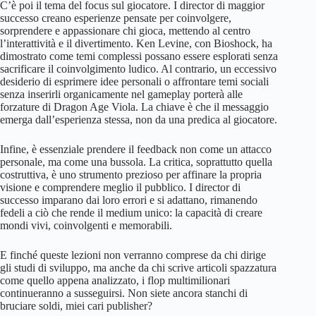
C’è poi il tema del focus sul giocatore. I director di maggior
successo creano esperienze pensate per coinvolgere,
sorprendere e appassionare chi gioca, mettendo al centro
l’interattività e il divertimento. Ken Levine, con Bioshock, ha
dimostrato come temi complessi possano essere esplorati senza
sacrificare il coinvolgimento ludico. Al contrario, un eccessivo
desiderio di esprimere idee personali o affrontare temi sociali
senza inserirli organicamente nel gameplay porterà alle
forzature di Dragon Age Viola. La chiave è che il messaggio
emerga dall’esperienza stessa, non da una predica al giocatore.
Infine, è essenziale prendere il feedback non come un attacco
personale, ma come una bussola. La critica, soprattutto quella
costruttiva, è uno strumento prezioso per affinare la propria
visione e comprendere meglio il pubblico. I director di
successo imparano dai loro errori e si adattano, rimanendo
fedeli a ciò che rende il medium unico: la capacità di creare
mondi vivi, coinvolgenti e memorabili.
E finché queste lezioni non verranno comprese da chi dirige
gli studi di sviluppo, ma anche da chi scrive articoli spazzatura
come quello appena analizzato, i flop multimilionari
continueranno a susseguirsi. Non siete ancora stanchi di
bruciare soldi, miei cari publisher?