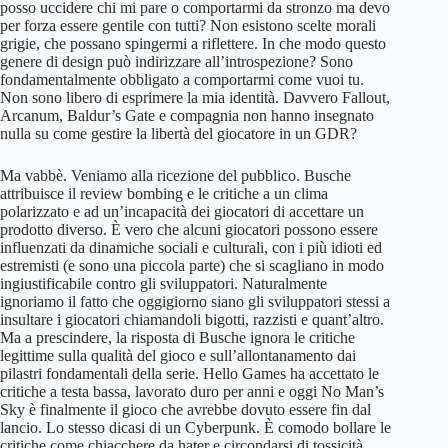
posso uccidere chi mi pare o comportarmi da stronzo ma devo
per forza essere gentile con tutti? Non esistono scelte morali
grigie, che possano spingermi a riflettere. In che modo questo
genere di design può indirizzare all’introspezione? Sono
fondamentalmente obbligato a comportarmi come vuoi tu.
Non sono libero di esprimere la mia identità. Davvero Fallout,
Arcanum, Baldur’s Gate e compagnia non hanno insegnato
nulla su come gestire la libertà del giocatore in un GDR?
Ma vabbè. Veniamo alla ricezione del pubblico. Busche
attribuisce il review bombing e le critiche a un clima
polarizzato e ad un’incapacità dei giocatori di accettare un
prodotto diverso. È vero che alcuni giocatori possono essere
influenzati da dinamiche sociali e culturali, con i più idioti ed
estremisti (e sono una piccola parte) che si scagliano in modo
ingiustificabile contro gli sviluppatori. Naturalmente
ignoriamo il fatto che oggigiorno siano gli sviluppatori stessi a
insultare i giocatori chiamandoli bigotti, razzisti e quant’altro.
Ma a prescindere, la risposta di Busche ignora le critiche
legittime sulla qualità del gioco e sull’allontanamento dai
pilastri fondamentali della serie. Hello Games ha accettato le
critiche a testa bassa, lavorato duro per anni e oggi No Man’s
Sky è finalmente il gioco che avrebbe dovuto essere fin dal
lancio. Lo stesso dicasi di un Cyberpunk. È comodo bollare le
critiche come chiacchere da hater e circondarsi di tossicità