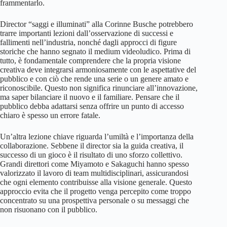
frammentarlo.
Director “saggi e illuminati” alla Corinne Busche potrebbero
trarre importanti lezioni dall’osservazione di successi e
fallimenti nell’industria, nonché dagli approcci di figure
storiche che hanno segnato il medium videoludico. Prima di
tutto, è fondamentale comprendere che la propria visione
creativa deve integrarsi armoniosamente con le aspettative del
pubblico e con ciò che rende una serie o un genere amato e
riconoscibile. Questo non significa rinunciare all’innovazione,
ma saper bilanciare il nuovo e il familiare. Pensare che il
pubblico debba adattarsi senza offrire un punto di accesso
chiaro è spesso un errore fatale.
Un’altra lezione chiave riguarda l’umiltà e l’importanza della
collaborazione. Sebbene il director sia la guida creativa, il
successo di un gioco è il risultato di uno sforzo collettivo.
Grandi direttori come Miyamoto e Sakaguchi hanno spesso
valorizzato il lavoro di team multidisciplinari, assicurandosi
che ogni elemento contribuisse alla visione generale. Questo
approccio evita che il progetto venga percepito come troppo
concentrato su una prospettiva personale o su messaggi che
non risuonano con il pubblico.