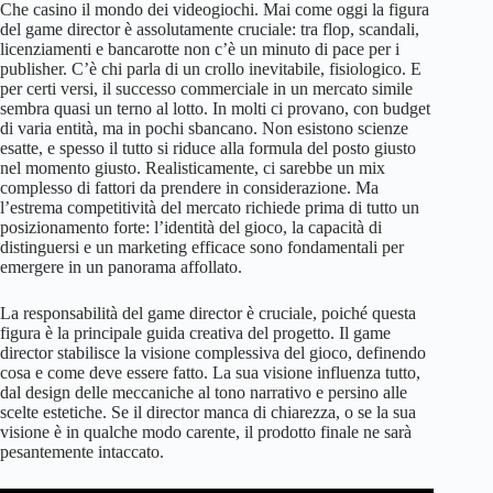
Che casino il mondo dei videogiochi. Mai come oggi la figura
del game director è assolutamente cruciale: tra flop, scandali,
licenziamenti e bancarotte non c’è un minuto di pace per i
publisher. C’è chi parla di un crollo inevitabile, fisiologico. E
per certi versi, il successo commerciale in un mercato simile
sembra quasi un terno al lotto. In molti ci provano, con budget
di varia entità, ma in pochi sbancano. Non esistono scienze
esatte, e spesso il tutto si riduce alla formula del posto giusto
nel momento giusto. Realisticamente, ci sarebbe un mix
complesso di fattori da prendere in considerazione. Ma
l’estrema competitività del mercato richiede prima di tutto un
posizionamento forte: l’identità del gioco, la capacità di
distinguersi e un marketing efficace sono fondamentali per
emergere in un panorama affollato.
La responsabilità del game director è cruciale, poiché questa
figura è la principale guida creativa del progetto. Il game
director stabilisce la visione complessiva del gioco, definendo
cosa e come deve essere fatto. La sua visione influenza tutto,
dal design delle meccaniche al tono narrativo e persino alle
scelte estetiche. Se il director manca di chiarezza, o se la sua
visione è in qualche modo carente, il prodotto finale ne sarà
pesantemente intaccato.