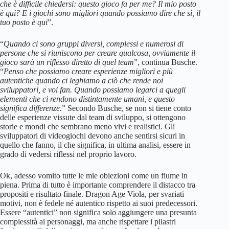
che è difficile chiedersi: questo gioco fa per me? Il mio posto
è qui? E i giochi sono migliori quando possiamo dire che sì, il
tuo posto è qui
”.
“
Quando ci sono gruppi diversi, complessi e numerosi di
persone che si riuniscono per creare qualcosa, ovviamente il
gioco sarà un riflesso diretto di quel team
”, continua Busche.
“
Penso che possiamo creare esperienze migliori e più
autentiche quando ci leghiamo a ciò che rende noi
sviluppatori, e voi fan. Quando possiamo legarci a quegli
elementi che ci rendono distintamente umani, e questo
significa differenze.
” Secondo Busche, se non si tiene conto
delle esperienze vissute dal team di sviluppo, si ottengono
storie e mondi che sembrano meno vivi e realistici. Gli
sviluppatori di videogiochi devono anche sentirsi sicuri in
quello che fanno, il che significa, in ultima analisi, essere in
grado di vedersi riflessi nel proprio lavoro.
Ok, adesso vomito tutte le mie obiezioni come un fiume in
piena. Prima di tutto è importante comprendere il distacco tra
propositi e risultato finale. Dragon Age Viola, per svariati
motivi, non è fedele né autentico rispetto ai suoi predecessori.
Essere “autentici” non significa solo aggiungere una presunta
complessità ai personaggi, ma anche rispettare i pilastri