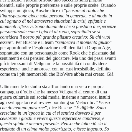
identità, sulle proprie preferenze e sulle proprie scelte. Quando
sviluppa un gioco, Busche dice di “
pensare al ruolo che
l’introspezione gioca sulle persone in generale, e al modo in
cui ognuno di noi attraversa situazioni di crisi, epifanie e
momenti riflessivi. Sono domande che si prestano a esperienze
personalizzate come i giochi di ruolo, soprattutto se si
considera il nostro più grande pilastro creativo: Sii chi vuoi
essere
”. Per Busche e il team “
sembrava il momento giusto
”
per approfondire l’esplorazione dell’identità in Dragon Age,
soprattutto con un personaggio come Rook che è plasmato dai
sentimenti e dai pensieri del giocatore. Ma uno dei passi avanti
più interessanti di Veilguard è la possibilità di condividere
esperienze, anche amorose, con un cast irresistibile, definito
come tra i più memorabili che BioWare abbia mai creato. Già.
Ultimamente lo studio sta affrontando una vera e propria
campagna d’odio che ha messo Veilguard al centro di una
guerra culturale sui social media, insieme a numerosi insulti
agli sviluppatori e al review bombing su Metacritic. “
Penso
che dovremmo parlarne
”, dice Busche. “
È difficile. Sono
cresciuta in un’epoca in cui ci si sentiva davvero lì per
celebrare i giochi e vivere queste esperienze condivise, e
questa spinta è ancora presente. Penso che tutto ciò sia il
risultato di un clima molto polarizzato, e forse ingenuo. So