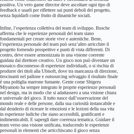
positiva. Un vero game director deve ascoltare ogni tipo di
feedback e usarli per riflettere sui punti deboli del progetto,
senza liquidarli come frutto di dinamiche sociali.
Infine, l’esperienza collettiva del team di sviluppo. Busche
afferma che le esperienze personali del team siano
fondamentali per creare storie vive e autentiche. Bene,
l’esperienza personale del team può senz’altro arricchire il
progetto fornendo prospettive e punti di vista differenti. Di
contro, deve essere armonizzata in una visione coerente
guidata dal direttore creativo. Un gioco non può diventare un
mosaico disconnesso di esperienze individuali, o si rischia di
produrre dei titoli alla Ubisoft, dove tra mancanza di direzione,
tirocinanti nel pallone e outsourcing selvaggio il risultato finale
è una poltiglia marrone fumante. Gente come Shigeru
Miyamoto ha sempre integrato le proprie esperienze personali
nel design, ma in modo che si adattassero a una visione chiara
e universale del gioco. Il tutto nasce dall’osservazione del
mondo reale e delle persone, dalla sua curiosità instancabile e
dal desiderio di ricreare le emozioni e le lezioni della sua vita
in esperienze ludiche che siano accessibili, gratificanti e
indimenticabili. E sapergli dare coerenza tematica. Guidare il
team verso una visione unificata, traducendo le esperienze
personali in elementi che arricchiscano il gioco senza