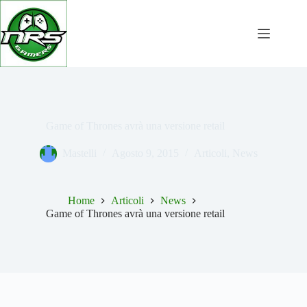
Salta
al
contenuto
Game of Thrones avrà una versione retail
Mastelli
Agosto 9, 2015
Articoli
,
News
Home
Articoli
News
Game of Thrones avrà una versione retail