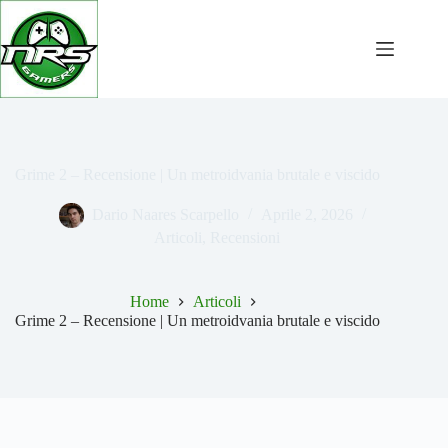
Salta
al
contenuto
Grime 2 – Recensione | Un metroidvania brutale e viscido
Dario Naares Scarpello
Aprile 2, 2026
Articoli
,
Recensioni
Home
Articoli
Grime 2 – Recensione | Un metroidvania brutale e viscido