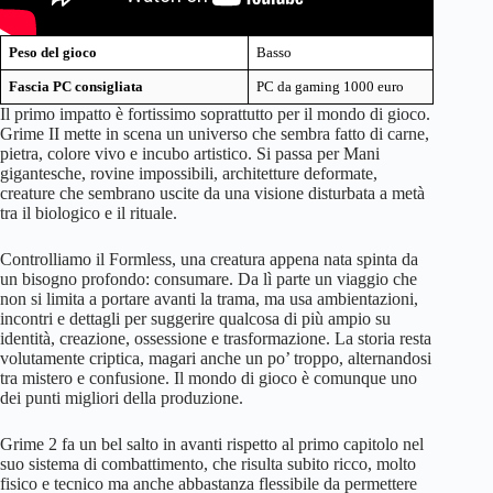
Peso del gioco
Basso
Fascia PC consigliata
PC da gaming 1000 euro
Il primo impatto è fortissimo soprattutto per il mondo di gioco.
Grime II mette in scena un universo che sembra fatto di carne,
pietra, colore vivo e incubo artistico. Si passa per Mani
gigantesche, rovine impossibili, architetture deformate,
creature che sembrano uscite da una visione disturbata a metà
tra il biologico e il rituale.
Controlliamo il Formless, una creatura appena nata spinta da
un bisogno profondo: consumare. Da lì parte un viaggio che
non si limita a portare avanti la trama, ma usa ambientazioni,
incontri e dettagli per suggerire qualcosa di più ampio su
identità, creazione, ossessione e trasformazione. La storia resta
volutamente criptica, magari anche un po’ troppo, alternandosi
tra mistero e confusione. Il mondo di gioco è comunque uno
dei punti migliori della produzione.
Grime 2 fa un bel salto in avanti rispetto al primo capitolo nel
suo sistema di combattimento, che risulta subito ricco, molto
fisico e tecnico ma anche abbastanza flessibile da permettere