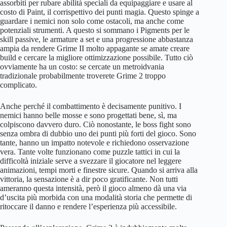
assorbiti per rubare abilità speciali da equipaggiare e usare al
costo di Paint, il corrispettivo dei punti magia. Questo spinge a
guardare i nemici non solo come ostacoli, ma anche come
potenziali strumenti. A questo si sommano i Pigments per le
skill passive, le armature a set e una progressione abbastanza
ampia da rendere Grime II molto appagante se amate creare
build e cercare la migliore ottimizzazione possibile. Tutto ciò
ovviamente ha un costo: se cercate un metroidvania
tradizionale probabilmente troverete Grime 2 troppo
complicato.
Anche perché il combattimento è decisamente punitivo. I
nemici hanno belle mosse e sono progettati bene, sì, ma
colpiscono davvero duro. Ciò nonostante, le boss fight sono
senza ombra di dubbio uno dei punti più forti del gioco. Sono
tante, hanno un impatto notevole e richiedono osservazione
vera. Tante volte funzionano come puzzle tattici in cui la
difficoltà iniziale serve a svezzare il giocatore nel leggere
animazioni, tempi morti e finestre sicure. Quando si arriva alla
vittoria, la sensazione è a dir poco gratificante. Non tutti
ameranno questa intensità, però il gioco almeno dà una via
d’uscita più morbida con una modalità storia che permette di
ritoccare il danno e rendere l’esperienza più accessibile.