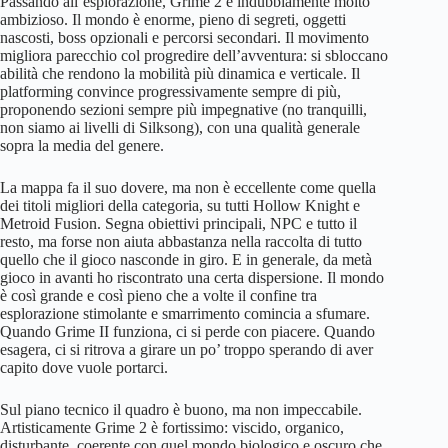
Passando all’esplorazione, Grime 2 è indubbiamente molto
ambizioso. Il mondo è enorme, pieno di segreti, oggetti
nascosti, boss opzionali e percorsi secondari. Il movimento
migliora parecchio col progredire dell’avventura: si sbloccano
abilità che rendono la mobilità più dinamica e verticale. Il
platforming convince progressivamente sempre di più,
proponendo sezioni sempre più impegnative (no tranquilli,
non siamo ai livelli di Silksong), con una qualità generale
sopra la media del genere.
La mappa fa il suo dovere, ma non è eccellente come quella
dei titoli migliori della categoria, su tutti Hollow Knight e
Metroid Fusion. Segna obiettivi principali, NPC e tutto il
resto, ma forse non aiuta abbastanza nella raccolta di tutto
quello che il gioco nasconde in giro. E in generale, da metà
gioco in avanti ho riscontrato una certa dispersione. Il mondo
è così grande e così pieno che a volte il confine tra
esplorazione stimolante e smarrimento comincia a sfumare.
Quando Grime II funziona, ci si perde con piacere. Quando
esagera, ci si ritrova a girare un po’ troppo sperando di aver
capito dove vuole portarci.
Sul piano tecnico il quadro è buono, ma non impeccabile.
Artisticamente Grime 2 è fortissimo: viscido, organico,
disturbante, coerente con quel mondo biologico e oscuro che