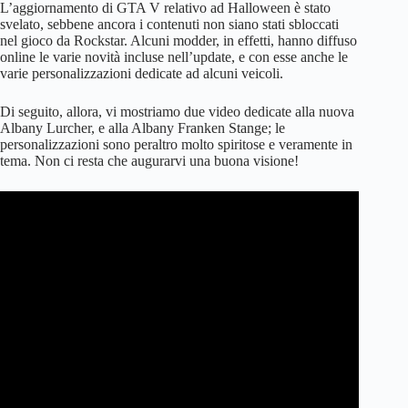
L’aggiornamento di GTA V relativo ad Halloween è stato
svelato, sebbene ancora i contenuti non siano stati sbloccati
nel gioco da Rockstar. Alcuni modder, in effetti, hanno diffuso
online le varie novità incluse nell’update, e con esse anche le
varie personalizzazioni dedicate ad alcuni veicoli.
Di seguito, allora, vi mostriamo due video dedicate alla nuova
Albany Lurcher, e alla Albany Franken Stange; le
personalizzazioni sono peraltro molto spiritose e veramente in
tema. Non ci resta che augurarvi una buona visione!