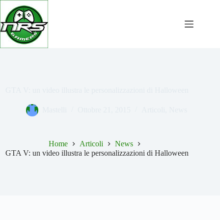
Salta
al
contenuto
GTA V: un video illustra le personalizzazioni di Halloween
Mastelli
Ottobre 21, 2015
Articoli
,
News
Home
Articoli
News
GTA V: un video illustra le personalizzazioni di Halloween