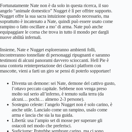
Fortunatamente Nate non è da solo in questa ricerca, il suo
angelo “animale domestico” Nugget è lì per offrire supporto.
Nugget offre la sua sacra intuizione quando necessario, ma
soprattutto è incatenato a Nate, quindi può essere usato come
rampino o fatto oscillare a mo’ di arma. Nate può anche
equipaggiare le corna che trova in tutto il mondo per dargli
nuove abilità infernali.
Insieme, Nate e Nugget esploreranno ambienti folli,
incontreranno tonnellate di personaggi ripugnanti e saranno
testimoni di alcuni panorami davvero scioccanti. Hell Pie è
una contorta reinterpretazione dei classici platform con
mascotte, vieni a farti un giro se pensi di poterlo sopportare!
Diventa un demone: sei Nate, demone del cattivo gusto,
l’ottavo peccato capitale. Sebbene non venga preso
molto sul serio all’inferno, è temuto sulla terra (da
alcuni… pochi… almeno 2-3 persone).
Sostegno celeste: l’angelo Nugget non è solo carino, è
anche utile. Lancialo come un rampino, usalo come
arma e lascia che sia la tua guida.
Libertà: usa l’ampio set di mosse per superare gli
ostacoli nel modo che preferisci.
Sudiciume: Potrebbe sembrare carino, ma ci sono