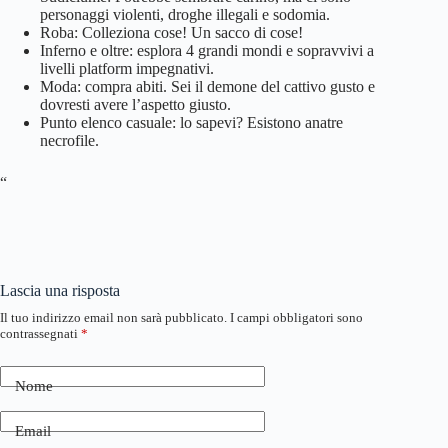
personaggi violenti, droghe illegali e sodomia.
Roba: Colleziona cose! Un sacco di cose!
Inferno e oltre: esplora 4 grandi mondi e sopravvivi a
livelli platform impegnativi.
Moda: compra abiti. Sei il demone del cattivo gusto e
dovresti avere l’aspetto giusto.
Punto elenco casuale: lo sapevi? Esistono anatre
necrofile.
“
Lascia una risposta
Il tuo indirizzo email non sarà pubblicato.
I campi obbligatori sono
contrassegnati
*
Nome
Email