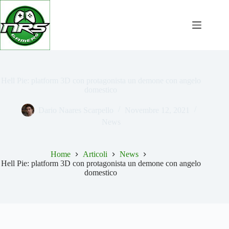
Salta
al
contenuto
Hell Pie: platform 3D con protagonista un demone con angelo
domestico
Dario Naares Scarpello
Novembre 12, 2021
News
Home
Articoli
News
Hell Pie: platform 3D con protagonista un demone con angelo
domestico