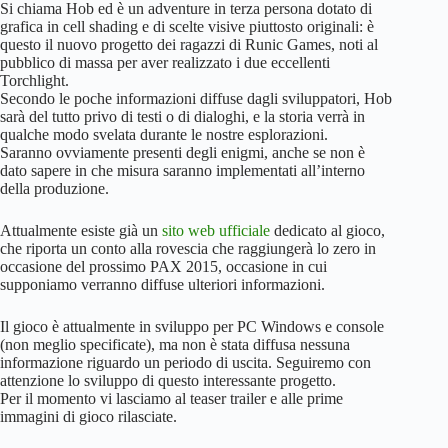
Si chiama Hob ed è un adventure in terza persona dotato di
grafica in cell shading e di scelte visive piuttosto originali: è
questo il nuovo progetto dei ragazzi di Runic Games, noti al
pubblico di massa per aver realizzato i due eccellenti
Torchlight.
Secondo le poche informazioni diffuse dagli sviluppatori, Hob
sarà del tutto privo di testi o di dialoghi, e la storia verrà in
qualche modo svelata durante le nostre esplorazioni.
Saranno ovviamente presenti degli enigmi, anche se non è
dato sapere in che misura saranno implementati all’interno
della produzione.
Attualmente esiste già un
sito web ufficiale
dedicato al gioco,
che riporta un conto alla rovescia che raggiungerà lo zero in
occasione del prossimo PAX 2015, occasione in cui
supponiamo verranno diffuse ulteriori informazioni.
Il gioco è attualmente in sviluppo per PC Windows e console
(non meglio specificate), ma non è stata diffusa nessuna
informazione riguardo un periodo di uscita. Seguiremo con
attenzione lo sviluppo di questo interessante progetto.
Per il momento vi lasciamo al teaser trailer e alle prime
immagini di gioco rilasciate.