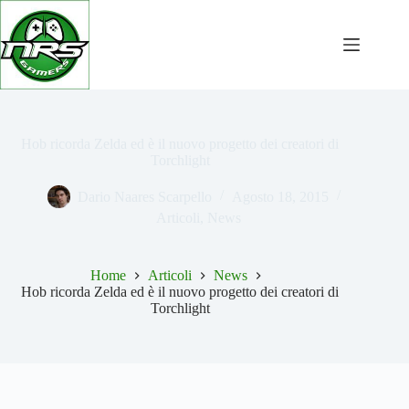
Salta
al
contenuto
Hob ricorda Zelda ed è il nuovo progetto dei creatori di
Torchlight
Dario Naares Scarpello
Agosto 18, 2015
Articoli
,
News
Home
Articoli
News
Hob ricorda Zelda ed è il nuovo progetto dei creatori di
Torchlight