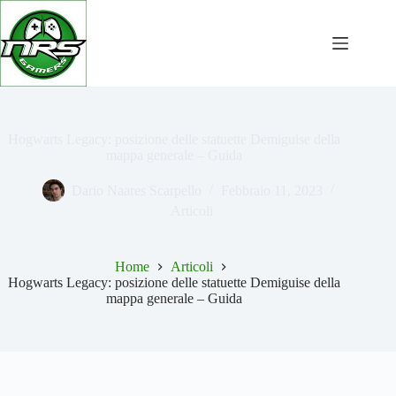
Salta
al
contenuto
Hogwarts Legacy: posizione delle statuette Demiguise della
mappa generale – Guida
Dario Naares Scarpello
Febbraio 11, 2023
Articoli
Home
Articoli
Hogwarts Legacy: posizione delle statuette Demiguise della
mappa generale – Guida