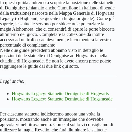
In questa guida andremo a scoprire la posizione delle statuette
di Demiguise (chiamato anche Camuflone in italiano, dipende
dalla traduzione) nascoste nella Mappa Generale di Hogwarts
Legacy (o Highland, se giocate in lingua originale). Come già
saprete, le statuette servono per sbloccare e potenziare la
magia Alohomora, che ci consentirà di aprire le porte bloccate
all’interno del gioco. Completare la collezione dà inoltre
accesso ad un trofeo / achievement, e incrementerà la vostra
percentuale di completamento.
Nelle due guide precedenti abbiamo visto in dettaglio le
posizioni delle statuette di Demiguise ad Hogwarts e nella
cittadina di Hogsmeade. Se non le avete ancora prese potete
raggiungere le guide dai due link qui sotto.
Leggi anche:
Hogwarts Legacy: Statuette Demiguise di Hogwarts
Hogwarts Legacy: Statuette Demiguise di Hogsmeade
Per ciascuna statuetta indicheremo ancora una volta la
posizione, mostrando anche un’immagine che dovrebbe
agevolarvi nel ritrovamento. Come al solito vi consigliamo di
utilizzare la magia Revelio, che farà illuminare le statuette