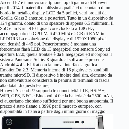
Ascend P7 è il nuovo smartphone top di gamma di Huawei
per il 2014. I materiali di altissima qualità ci raccontano di un
bordo in metallo, display LCD da 5 pollici, vetri protatti da
Gorilla Glass 3 anteriori e posteriori. Tutto in un dispositivo da
124 grammi, dotato di uno spessore di appena 6,5 millimetri. Il
SoC è un Kirin 910T quad core clockato a 1,8GHz,
accompagnato da GPU Mali 450 MP4 e 2GB di RAM in
LPDDR3.
La risoluzione del display è di 1920X1080 pixel
con densità di 445 ppi. Posteriormente è montata una
fotocamera flash LED da 13 megapixel con sensore Sony ed
apertura f/2.0; quella frontale è da 8 megapixel ed incorpora il
sistema Panorama Selfie. Riguardo al software è presente
Android 4.4.2 KitKat con la nuova interfaccia grafica
EmotionOn 2.3. Memoria interna di 16 gigabyte espandibili
tramite microSD. Il dispositivo è inoltre dual sim, elemento da
non sottovalutare considerata la penuria di terminali di fascia
alta dotati di questa feature,
Huawei Ascend P7 supporta le connettività LTE, HSPA+,
WiFi, GPS, NFC e Bluetooth 4.0 e la batteria è da 2500 mAh,
ci auguriamo che siano sufficienti per una buona autonomia. Il
prezzo è stato fissato a 399€ per il mercato europeo, con
disponibilità in Italia a partire dagli ultimi giorni di maggio.