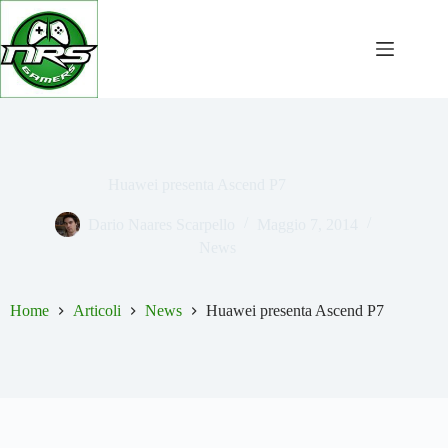
Salta
al
contenuto
Huawei presenta Ascend P7
Dario Naares Scarpello
Maggio 7, 2014
News
Home
Articoli
News
Huawei presenta Ascend P7