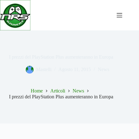
Salta
al
contenuto
I prezzi del PlayStation Plus aumenteranno in Europa
Mastelli
Agosto 11, 2015
News
Home
Articoli
News
I prezzi del PlayStation Plus aumenteranno in Europa