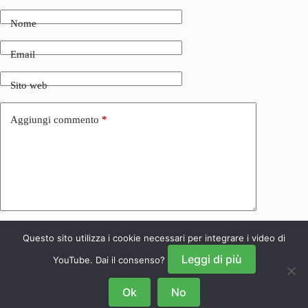
Nome
Email
Sito web
Aggiungi commento
*
Questo sito utilizza i cookie necessari per integrare i video di
Invia commento
Leggi di più
YouTube. Dai il consenso?
Ok
No