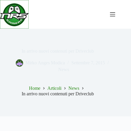
Salta
al
contenuto
In arrivo nuovi contenuti per Driveclub
Mirko Anges Modica
Settembre 7, 2015
News
Home
Articoli
News
In arrivo nuovi contenuti per Driveclub