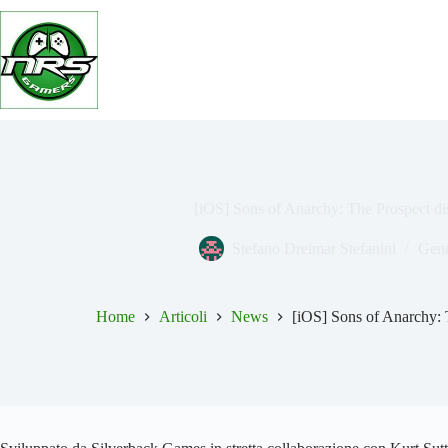
Salta
al
contenuto
[iOS] Sons of Anarchy: The Prospect di
Stefano Dreimar Stefanini
Genn
Home
Articoli
News
[iOS] Sons of Anarchy: 