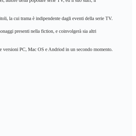
 autore della popolare serie TV, ed il suo staff, il
oli, la cui trama è indipendente dagli eventi della serie TV.
naggi presenti nella fiction, e coinvolgerà sia altri
 delle versioni PC, Mac OS e Andriod in un secondo momento.