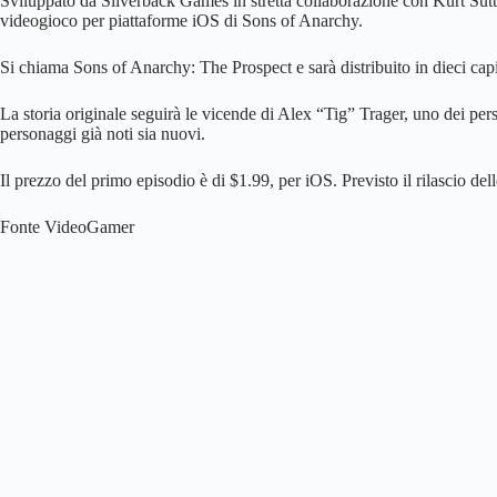
Sviluppato da Silverback Games in stretta collaborazione con Kurt Sutter,
videogioco per piattaforme iOS di Sons of Anarchy.
Si chiama Sons of Anarchy: The Prospect e sarà distribuito in dieci capit
La storia originale seguirà le vicende di Alex “Tig” Trager, uno dei perso
personaggi già noti sia nuovi.
Il prezzo del primo episodio è di $1.99, per iOS. Previsto il rilascio
Fonte VideoGamer