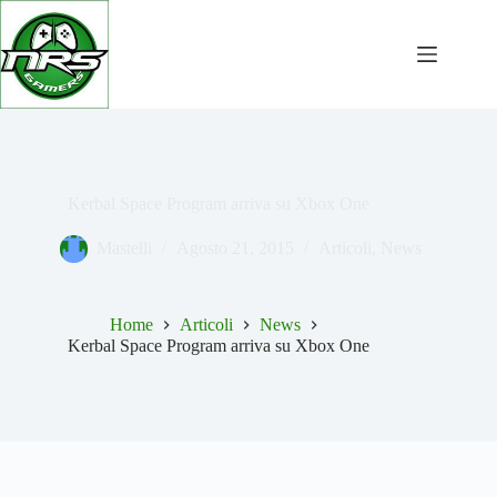
Salta
al
contenuto
Kerbal Space Program arriva su Xbox One
Mastelli
Agosto 21, 2015
Articoli
,
News
Home
Articoli
News
Kerbal Space Program arriva su Xbox One