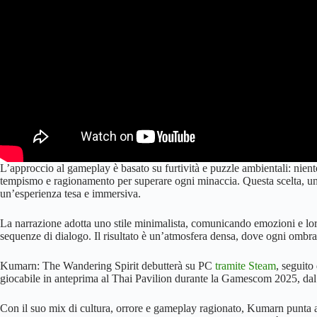
L’approccio al gameplay è basato su furtività e puzzle ambientali: nient
tempismo e ragionamento per superare ogni minaccia. Questa scelta, unit
un’esperienza tesa e immersiva.
La narrazione adotta uno stile minimalista, comunicando emozioni e lo
sequenze di dialogo. Il risultato è un’atmosfera densa, dove ogni ombr
Kumarn: The Wandering Spirit debutterà su PC
tramite Steam
, seguito
giocabile in anteprima al Thai Pavilion durante la Gamescom 2025, dal
Con il suo mix di cultura, orrore e gameplay ragionato, Kumarn punta a