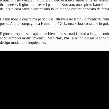
Kumarn: The Wandering Spirit è il nuovo horror atmosferico di WereBuf
thailandese. Il giocatore veste i panni di Kumarn, uno spirito bambino u
dalla sua casa sacra e catapultato in un mondo oscuro popolato da fanta
La missione è chiara ma pericolosa: attraversare templi dimenticati, villa
posto. A fare compagnia a Kumarn c’è Zeb, una zebra sacra che lo guida 
Il gioco propone sei capitoli ambientati in scenari ispirati a luoghi icon
sono semplici mostri inventati: Mae Nak, Phi Ta Khon e Krasue sono fig
design moderno e inquietante.