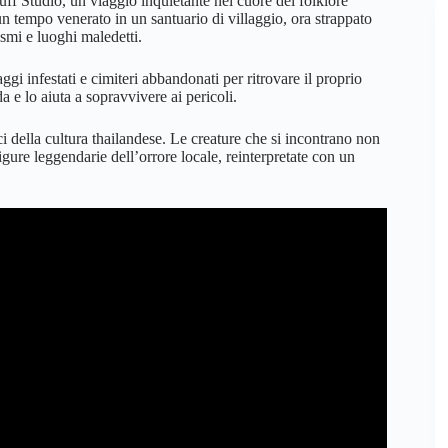
f Studio, un viaggio inquietante nel cuore del folklore
n tempo venerato in un santuario di villaggio, ora strappato
smi e luoghi maledetti.
ggi infestati e cimiteri abbandonati per ritrovare il proprio
e lo aiuta a sopravvivere ai pericoli.
ici della cultura thailandese. Le creature che si incontrano non
ure leggendarie dell’orrore locale, reinterpretate con un