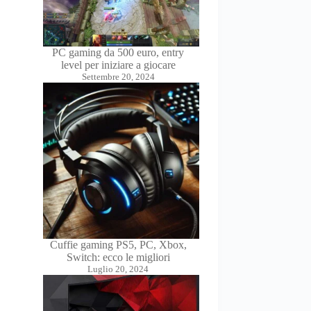
PC gaming da 500 euro, entry
level per iniziare a giocare
Settembre 20, 2024
Cuffie gaming PS5, PC, Xbox,
Switch: ecco le migliori
Luglio 20, 2024