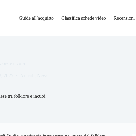
Guide all’acquisto
Classifica schede video
Recensioni
klore e incubi
3, 2025
Articoli
,
News
ese tra folklore e incubi