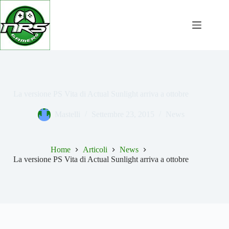
Salta
al
contenuto
La versione PS Vita di Actual Sunlight arriva a ottobre
Mastelli
Settembre 23, 2015
News
Home
Articoli
News
La versione PS Vita di Actual Sunlight arriva a ottobre