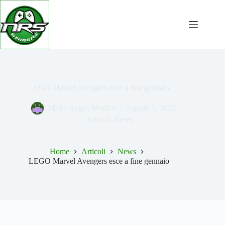
Salta
al
contenuto
LEGO Marvel Avengers esce a fine gennaio
Mirko Anges Modica
Agosto 5, 2015
Articoli
,
News
Home
Articoli
News
LEGO Marvel Avengers esce a fine gennaio