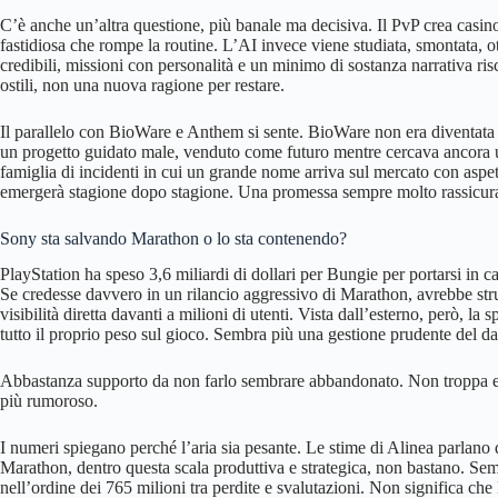
C’è anche un’altra questione, più banale ma decisiva. Il PvP crea casino 
fastidiosa che rompe la routine. L’AI invece viene studiata, smontata, 
credibili, missioni con personalità e un minimo di sostanza narrativa risc
ostili, non una nuova ragione per restare.
Il parallelo con BioWare e Anthem si sente. BioWare non era diventata 
un progetto guidato male, venduto come futuro mentre cercava ancora
famiglia di incidenti in cui un grande nome arriva sul mercato con aspet
emergerà stagione dopo stagione. Una promessa sempre molto rassicurant
Sony sta salvando Marathon o lo sta contenendo?
PlayStation ha speso 3,6 miliardi di dollari per Bungie per portarsi in c
Se credesse davvero in un rilancio aggressivo di Marathon, avrebbe str
visibilità diretta davanti a milioni di utenti. Vista dall’esterno, però, 
tutto il proprio peso sul gioco. Sembra più una gestione prudente del d
Abbastanza supporto da non farlo sembrare abbandonato. Non troppa es
più rumoroso.
I numeri spiegano perché l’aria sia pesante. Le stime di Alinea parlano di
Marathon, dentro questa scala produttiva e strategica, non bastano. Se
nell’ordine dei 765 milioni tra perdite e svalutazioni. Non significa che