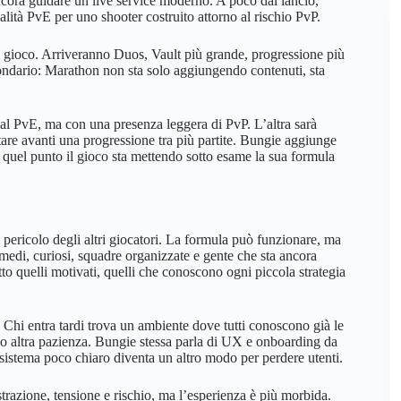
cora guidare un live service moderno. A poco dal lancio,
alità PvE per uno shooter costruito attorno al rischio PvP.
 gioco. Arriveranno Duos, Vault più grande, progressione più
ondario: Marathon non sta solo aggiungendo contenuti, sta
 al PvE, ma con una presenza leggera di PvP. L’altra sarà
re avanti una progressione tra più partite. Bungie aggiunge
A quel punto il gioco sta mettendo sotto esame la sua formula
pericolo degli altri giocatori. La formula può funzionare, ma
medi, curiosi, squadre organizzate e gente che sta ancora
tto quelli motivati, quelli che conoscono ogni piccola strategia
 Chi entra tardi trova un ambiente dove tutti conoscono già le
no altra pazienza. Bungie stessa parla di UX e onboarding da
 sistema poco chiaro diventa un altro modo per perdere utenti.
trazione, tensione e rischio, ma l’esperienza è più morbida.