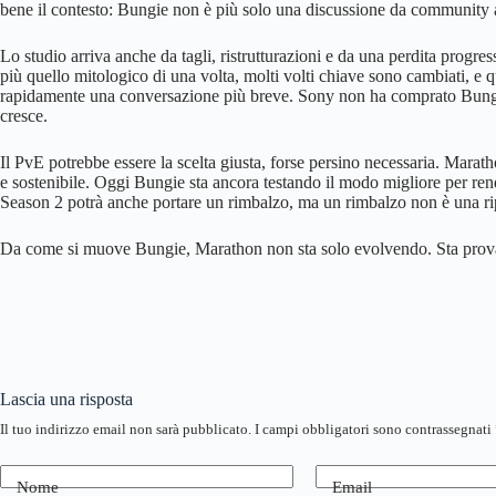
bene il contesto: Bungie non è più solo una discussione da community
Lo studio arriva anche da tagli, ristrutturazioni e da una perdita progre
più quello mitologico di una volta, molti volti chiave sono cambiati, e 
rapidamente una conversazione più breve. Sony non ha comprato Bungie 
cresce.
Il PvE potrebbe essere la scelta giusta, forse persino necessaria. Marat
e sostenibile. Oggi Bungie sta ancora testando il modo migliore per rend
Season 2 potrà anche portare un rimbalzo, ma un rimbalzo non è una ri
Da come si muove Bungie, Marathon non sta solo evolvendo. Sta provan
Lascia una risposta
Il tuo indirizzo email non sarà pubblicato.
I campi obbligatori sono contrassegnati
Nome
Email