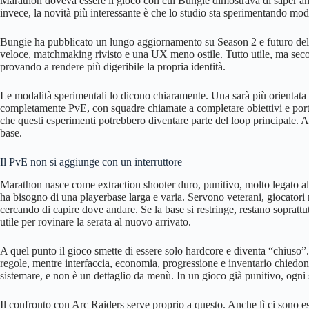
Marathon doveva essere il gioco con cui Bungie dimostrava di saper an
invece, la novità più interessante è che lo studio sta sperimentando mod
Bungie ha pubblicato un lungo aggiornamento su Season 2 e futuro del
veloce, matchmaking rivisto e una UX meno ostile. Tutto utile, ma sec
provando a rendere più digeribile la propria identità.
Le modalità sperimentali lo dicono chiaramente. Una sarà più orientata
completamente PvE, con squadre chiamate a completare obiettivi e porta
che questi esperimenti potrebbero diventare parte del loop principale. 
base.
Il PvE non si aggiunge con un interruttore
Marathon nasce come extraction shooter duro, punitivo, molto legato al 
ha bisogno di una playerbase larga e varia. Servono veterani, giocatori 
cercando di capire dove andare. Se la base si restringe, restano soprattu
utile per rovinare la serata al nuovo arrivato.
A quel punto il gioco smette di essere solo hardcore e diventa “chiuso”.
regole, mentre interfaccia, economia, progressione e inventario chiedo
sistemare, e non è un dettaglio da menù. In un gioco già punitivo, ogni
Il confronto con Arc Raiders serve proprio a questo. Anche lì ci sono es