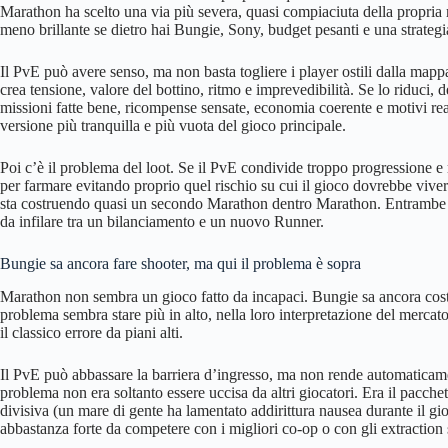
Marathon ha scelto una via più severa, quasi compiaciuta della propria r
meno brillante se dietro hai Bungie, Sony, budget pesanti e una strategia
Il PvE può avere senso, ma non basta togliere i player ostili dalla mapp
crea tensione, valore del bottino, ritmo e imprevedibilità. Se lo riduci, 
missioni fatte bene, ricompense sensate, economia coerente e motivi real
versione più tranquilla e più vuota del gioco principale.
Poi c’è il problema del loot. Se il PvE condivide troppo progressione e 
per farmare evitando proprio quel rischio su cui il gioco dovrebbe viv
sta costruendo quasi un secondo Marathon dentro Marathon. Entrambe 
da infilare tra un bilanciamento e un nuovo Runner.
Bungie sa ancora fare shooter, ma qui il problema è sopra
Marathon non sembra un gioco fatto da incapaci. Bungie sa ancora costrui
problema sembra stare più in alto, nella loro interpretazione del mercato
il classico errore da piani alti.
Il PvE può abbassare la barriera d’ingresso, ma non rende automaticame
problema non era soltanto essere uccisa da altri giocatori. Era il pacchett
divisiva (un mare di gente ha lamentato addirittura nausea durante il 
abbastanza forte da competere con i migliori co-op o con gli extraction 