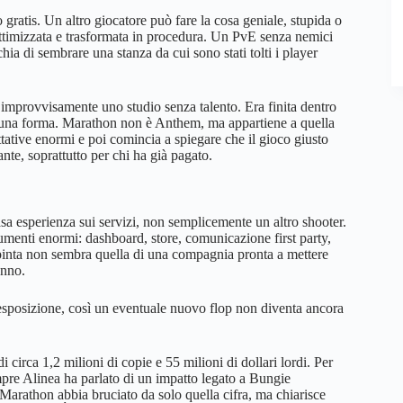
gratis. Un altro giocatore può fare la cosa geniale, stupida o
ottimizzata e trasformata in procedura. Un PvE senza nemici
hia di sembrare una stanza da cui sono stati tolti i player
improvvisamente uno studio senza talento. Era finita dentro
 una forma. Marathon non è Anthem, ma appartiene a quella
tative enormi e poi comincia a spiegare che il gioco giusto
e, soprattutto per chi ha già pagato.
asa esperienza sui servizi, non semplicemente un altro shooter.
umenti enormi: dashboard, store, comunicazione first party,
la spinta non sembra quella di una compagnia pronta a mettere
anno.
posizione, così un eventuale nuovo flop non diventa ancora
 circa 1,2 milioni di copie e 55 milioni di dollari lordi. Per
mpre Alinea ha parlato di un impatto legato a Bungie
 Marathon abbia bruciato da solo quella cifra, ma chiarisce