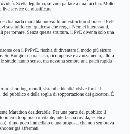
uvidità. Scelta legittima, se vuoi parlare a una nicchia. Molto
 live service da giustificare.
a e chiamarla modalità nuova. In un extraction shooter il PvP
devi sostituirlo con qualcosa che regga. Nemici interessanti,
i per tornare. Senza questa struttura, il PvE diventa solo una
risorse con il PvPvE, rischia di diventare il modo più sicuro
ere. Se Bungie separa stash, ricompense e avanzamento, allora
le strade hanno senso, ma nessuna sembra una patch rapida
re shooting, mondi, sistemi e identità visive forti. Il
, del pubblico e della soglia di sopportazione dei giocatori. È
nte Marathon desiderabile. Per una parte del pubblico il
o intero: loop poco invitante, interfaccia ruvida, estetica
gioco), ritmo poco immediato e una proposta che non sembrava
shooter già affermati.