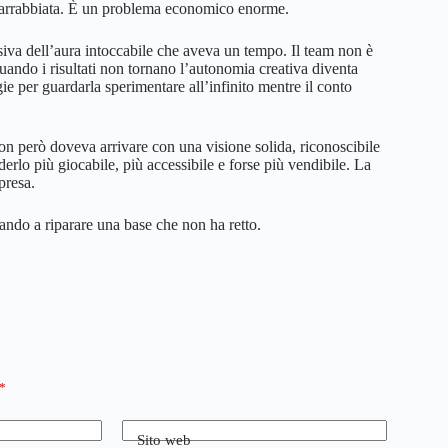
 arrabbiata. È un problema economico enorme.
ssiva dell’aura intoccabile che aveva un tempo. Il team non è
quando i risultati non tornano l’autonomia creativa diventa
per guardarla sperimentare all’infinito mentre il conto
hon però doveva arrivare con una visione solida, riconoscibile
erlo più giocabile, più accessibile e forse più vendibile. La
presa.
do a riparare una base che non ha retto.
*
Sito web