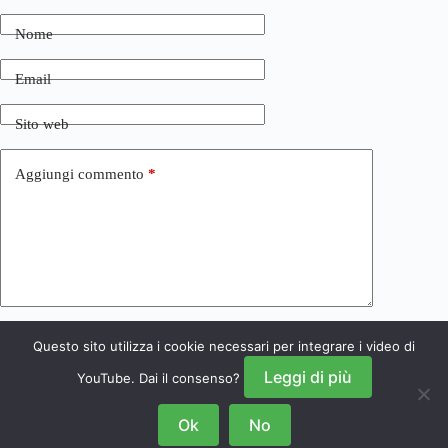
Nome
Email
Sito web
Aggiungi commento
*
Questo sito utilizza i cookie necessari per integrare i video di
Invia commento
Leggi di più
YouTube. Dai il consenso?
Ok
No