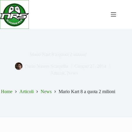
Salta
al
contenuto
Mario Kart 8 a quota 2 milioni
Dario Naares Scarpello
Giugno 27, 2014
Articoli
,
News
Home
Articoli
News
Mario Kart 8 a quota 2 milioni