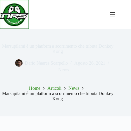
Salta
al
contenuto
Marsupilami è un platform a scorrimento che tributa Donkey
Kong
Dario Naares Scarpello
Agosto 26, 2021
News
Home
Articoli
News
Marsupilami è un platform a scorrimento che tributa Donkey
Kong