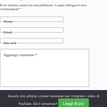
Il tuo indirizzo email non sarà pubblicato.
I campi obbligatori sono
contrassegnati
*
Nome
Email
Sito web
Aggiungi commento
*
Questo sito utilizza i cookie necessari per integrare i video di
Invia commento
Leggi di più
YouTube. Dai il consenso?