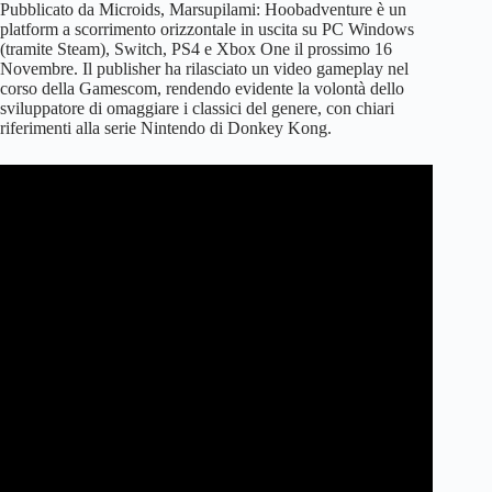
Pubblicato da Microids, Marsupilami: Hoobadventure è un
platform a scorrimento orizzontale in uscita su PC Windows
(tramite Steam), Switch, PS4 e Xbox One il prossimo 16
Novembre. Il publisher ha rilasciato un video gameplay nel
corso della Gamescom, rendendo evidente la volontà dello
sviluppatore di omaggiare i classici del genere, con chiari
riferimenti alla serie Nintendo di Donkey Kong.