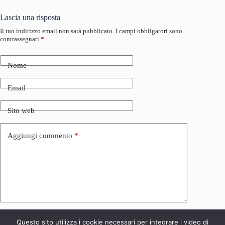
Lascia una risposta
Il tuo indirizzo email non sarà pubblicato.
I campi obbligatori sono
contrassegnati
*
Nome
Email
Sito web
Aggiungi commento
*
Questo sito utilizza i cookie necessari per integrare i video di