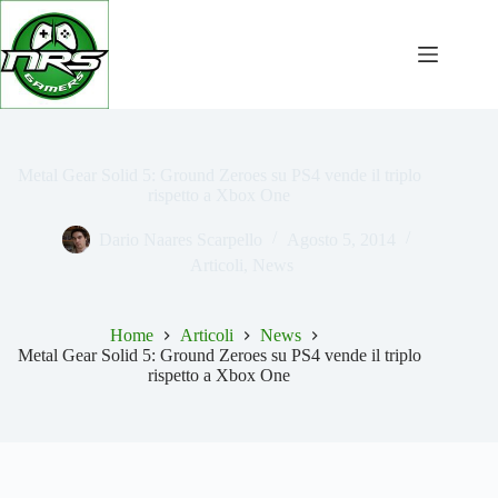
Salta
al
contenuto
Metal Gear Solid 5: Ground Zeroes su PS4 vende il triplo
rispetto a Xbox One
Dario Naares Scarpello
Agosto 5, 2014
Articoli
,
News
Home
Articoli
News
Metal Gear Solid 5: Ground Zeroes su PS4 vende il triplo
rispetto a Xbox One