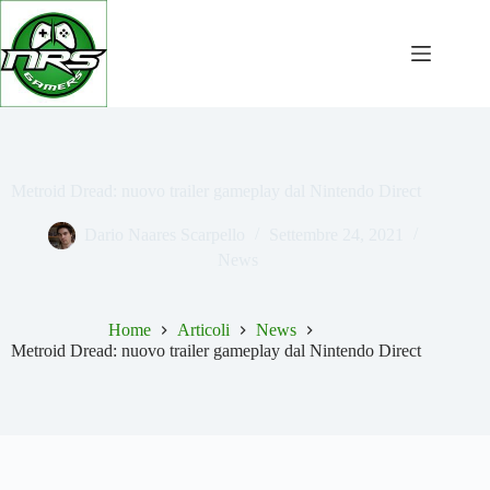
Salta
al
contenuto
Metroid Dread: nuovo trailer gameplay dal Nintendo Direct
Dario Naares Scarpello
Settembre 24, 2021
News
Home
Articoli
News
Metroid Dread: nuovo trailer gameplay dal Nintendo Direct