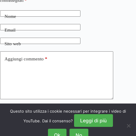
contrassegnati
*
Nome
Email
Sito web
Aggiungi commento
*
Questo sito utilizza i cookie necessari per integrare i video di
Invia commento
Leggi di più
YouTube. Dai il consenso?
Ok
No