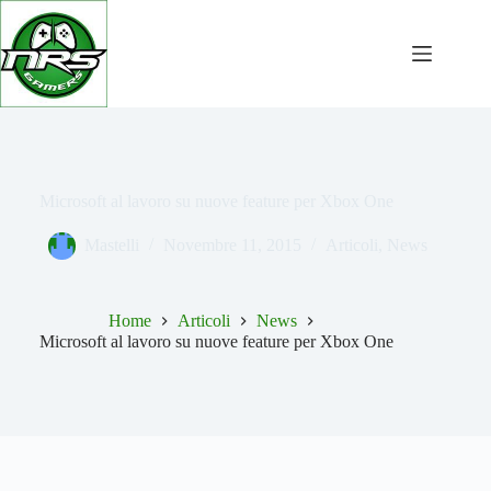
Salta
al
contenuto
Microsoft al lavoro su nuove feature per Xbox One
Mastelli
Novembre 11, 2015
Articoli
,
News
Home
Articoli
News
Microsoft al lavoro su nuove feature per Xbox One