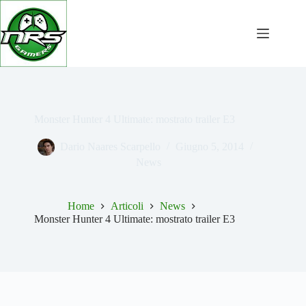
Salta
al
contenuto
Monster Hunter 4 Ultimate: mostrato trailer E3
Dario Naares Scarpello
Giugno 5, 2014
News
Home
Articoli
News
Monster Hunter 4 Ultimate: mostrato trailer E3