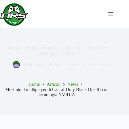
Salta
al
contenuto
Mostrato il multiplayer di Call of Duty Black Ops III con
tecnologia NVIDIA
Mirko Anges Modica
Agosto 5, 2015
News
Home
Articoli
News
Mostrato il multiplayer di Call of Duty Black Ops III con
tecnologia NVIDIA