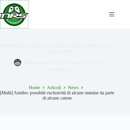
Salta
al
contenuto
[Multi] Amiibo: possibile esclusività di alcune statuine da parte
di alcune catene
Mirko Anges Modica
Novembre 15, 2014
Articoli
,
News
Home
Articoli
News
[Multi] Amiibo: possibile esclusività di alcune statuine da parte
di alcune catene