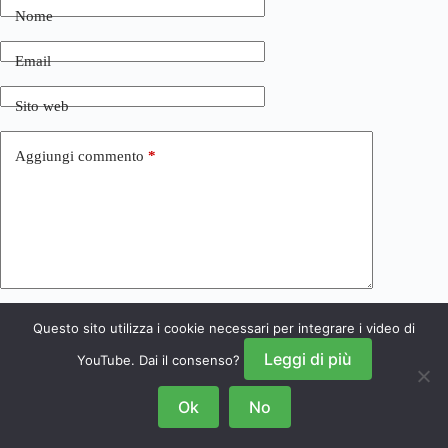
Nome
Email
Sito web
Aggiungi commento
*
Questo sito utilizza i cookie necessari per integrare i video di
Invia commento
Leggi di più
YouTube. Dai il consenso?
Ok
No
Copyright © 2026 NRSGamers