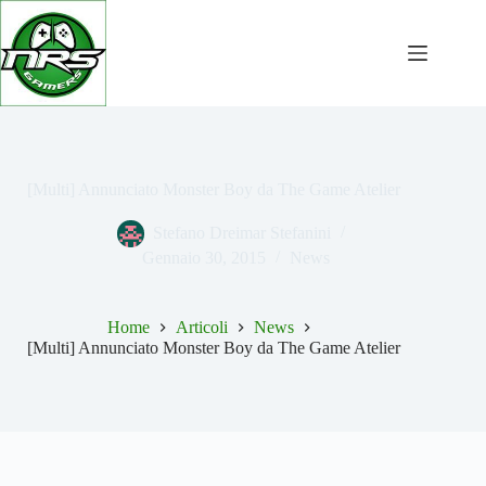
Salta
al
contenuto
[Multi] Annunciato Monster Boy da The Game Atelier
Stefano Dreimar Stefanini
Gennaio 30, 2015
News
Home
Articoli
News
[Multi] Annunciato Monster Boy da The Game Atelier