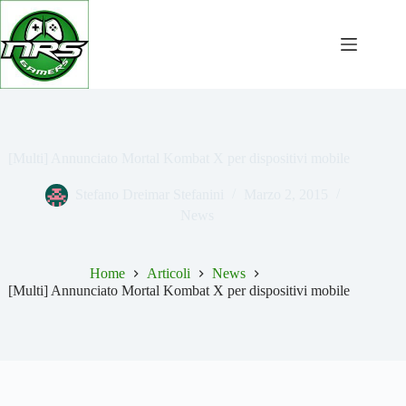
Salta
al
contenuto
[Multi] Annunciato Mortal Kombat X per dispositivi mobile
Stefano Dreimar Stefanini
Marzo 2, 2015
News
Home
Articoli
News
[Multi] Annunciato Mortal Kombat X per dispositivi mobile