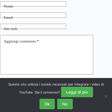
Nome
Email
Sito web
Aggiungi commento
*
Questo sito utilizza i cookie necessari per integrare i video di
Invia commento
Leggi di più
YouTube. Dai il consenso?
Ok
No
Copyright © 2026 NRSGamers