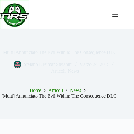
Salta
al
contenuto
[Multi] Annunciato The Evil Within: The Consequence DLC
Stefano Dreimar Stefanini
Marzo 24, 2015
Articoli
,
News
Home
Articoli
News
[Multi] Annunciato The Evil Within: The Consequence DLC