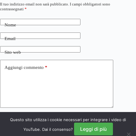
Il tuo indirizzo email non sarà pubblicato.
I campi obbligatori sono
contrassegnati
*
Nome
Email
Sito web
Aggiungi commento
*
Questo sito utilizza i cookie necessari per integrare i video di
Invia commento
Leggi di più
YouTube. Dai il consenso?