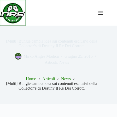
Salta
al
contenuto
[Multi] Bungie cambia idea sui contenuti esclusivi della
Collector’s di Destiny Il Re Dei Corrotti
Mirko Anges Modica
Giugno 25, 2015
Articoli
,
News
Home
Articoli
News
[Multi] Bungie cambia idea sui contenuti esclusivi della
Collector’s di Destiny Il Re Dei Corrotti