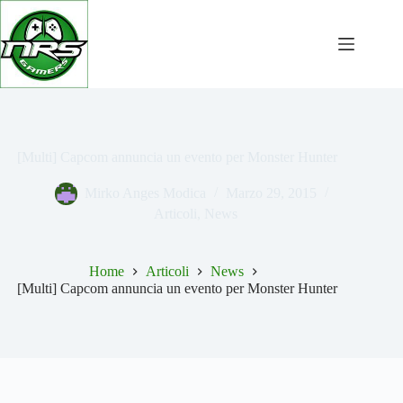
Salta
al
contenuto
[Multi] Capcom annuncia un evento per Monster Hunter
Mirko Anges Modica
Marzo 29, 2015
Articoli
,
News
Home
Articoli
News
[Multi] Capcom annuncia un evento per Monster Hunter