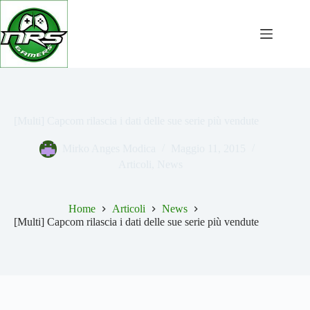
Salta
al
contenuto
[Multi] Capcom rilascia i dati delle sue serie più vendute
Mirko Anges Modica
Maggio 11, 2015
Articoli
,
News
Home
Articoli
News
[Multi] Capcom rilascia i dati delle sue serie più vendute