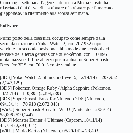
Come ogni settimana l’agenzia di ricerca Media Create ha
rilasciato i dati di vendita software e hardware per il mercato
giapponese, in riferimento alla scorsa settimana.
Software
Primo posto della classifica occupato come sempre dalla
seconda edizione di Yokai Watch 2, con 207.932 copie
vendute. In seconda posizione abbiamo le due versioni dei
remake della terza generazione di Pokémon, con 110.895
unità piazzate. Infine al terzo posto abbiamo Super Smash
Bros. for 3DS con 70.913 copie vendute.
[3DS] Yokai Watch 2: Shinuchi (Level-5, 12/14/14) – 207,932
(2,247,129)
[3DS] Pokemon Omega Ruby / Alpha Sapphire (Pokemon,
11/21/14) – 110,895 (2,394,239)
[3DS] Super Smash Bros. for Nintendo 3DS (Nintendo,
09/13/14) – 70,913 (2,072,848)
[Wii U] Super Smash Bros. for Wii U (Nintendo, 12/06/14) –
58,008 (529,244)
[3DS] Monster Hunter 4 Ultimate (Capcom, 10/11/14) –
45,754 (2,391,014)
[Wii U] Mario Kart 8 (Nintendo, 05/29/14) – 28,403