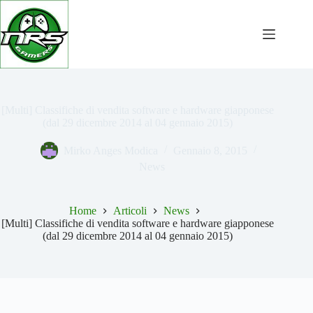
Salta
al
contenuto
[Multi] Classifiche di vendita software e hardware giapponese
(dal 29 dicembre 2014 al 04 gennaio 2015)
Mirko Anges Modica
Gennaio 8, 2015
News
Home
Articoli
News
[Multi] Classifiche di vendita software e hardware giapponese
(dal 29 dicembre 2014 al 04 gennaio 2015)