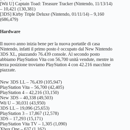
[Wii U] Captain Toad: Treasure Tracker (Nintendo, 11/13/14)
– 10,421 (130,381)
[3DS] Kirby Triple Deluxe (Nintendo, 01/11/14) – 9,160
(686,479)
Hardware
Il nuovo anno inizia bene per la nuova portatile di casa
Nintendo, infatti il primo posto è occupato dal New Nintendo
3DS XL, piazzando 76.439 console. Al secondo posto
abbiamo PlayStation Vita con 56,700 unità vendute, mentre in
terza posizione troviamo PlayStation 4 con 42.216 macchine
piazzate.
New 3DS LL – 76,439 (105,947)
PlayStation Vita – 56,700 (42,405)
PlayStation 4 – 42,216 (33,150)
New 3DS – 40,338 (49,503)
Wii U – 30,031 (43,950)
3DS LL – 19,096 (25,653)
PlayStation 3 – 17,867 (12,578)
3DS – 17,293 (15,171)
PlayStation Vita TV – 1,305 (1,090)
Xbox One – 637 (1,162)