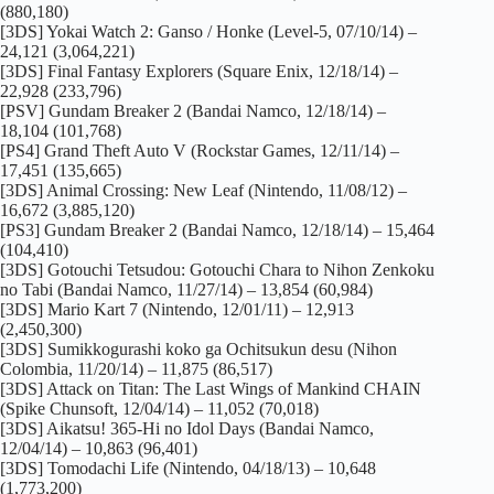
(880,180)
[3DS] Yokai Watch 2: Ganso / Honke (Level-5, 07/10/14) –
24,121 (3,064,221)
[3DS] Final Fantasy Explorers (Square Enix, 12/18/14) –
22,928 (233,796)
[PSV] Gundam Breaker 2 (Bandai Namco, 12/18/14) –
18,104 (101,768)
[PS4] Grand Theft Auto V (Rockstar Games, 12/11/14) –
17,451 (135,665)
[3DS] Animal Crossing: New Leaf (Nintendo, 11/08/12) –
16,672 (3,885,120)
[PS3] Gundam Breaker 2 (Bandai Namco, 12/18/14) – 15,464
(104,410)
[3DS] Gotouchi Tetsudou: Gotouchi Chara to Nihon Zenkoku
no Tabi (Bandai Namco, 11/27/14) – 13,854 (60,984)
[3DS] Mario Kart 7 (Nintendo, 12/01/11) – 12,913
(2,450,300)
[3DS] Sumikkogurashi koko ga Ochitsukun desu (Nihon
Colombia, 11/20/14) – 11,875 (86,517)
[3DS] Attack on Titan: The Last Wings of Mankind CHAIN
(Spike Chunsoft, 12/04/14) – 11,052 (70,018)
[3DS] Aikatsu! 365-Hi no Idol Days (Bandai Namco,
12/04/14) – 10,863 (96,401)
[3DS] Tomodachi Life (Nintendo, 04/18/13) – 10,648
(1,773,200)