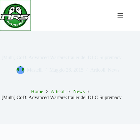
Salta
al
contenuto
[Multi] CoD: Advanced Warfare: trailer del DLC Supremacy
Mastelli
Maggio 26, 2015
Articoli
,
News
Home
Articoli
News
[Multi] CoD: Advanced Warfare: trailer del DLC Supremacy