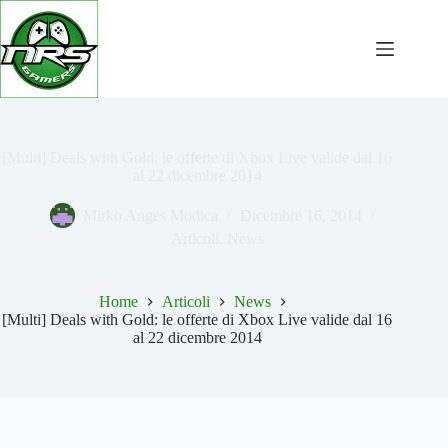
Salta
al
contenuto
[Multi] Deals with Gold: le offerte di Xbox Live valide dal 16
al 22 dicembre 2014
Mirko Anges Modica
Dicembre 16, 2014
Articoli
,
News
Home
Articoli
News
[Multi] Deals with Gold: le offerte di Xbox Live valide dal 16
al 22 dicembre 2014