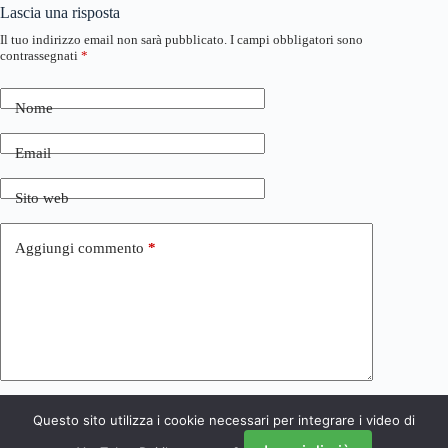
Lascia una risposta
Il tuo indirizzo email non sarà pubblicato.
I campi obbligatori sono
contrassegnati
*
Nome
Email
Sito web
Aggiungi commento
*
Questo sito utilizza i cookie necessari per integrare i video di
Invia commento