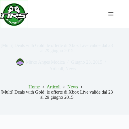
Salta
al
contenuto
[Multi] Deals with Gold: le offerte di Xbox Live valide dal 23
al 29 giugno 2015
Mirko Anges Modica
Giugno 23, 2015
Articoli
,
News
Home
Articoli
News
[Multi] Deals with Gold: le offerte di Xbox Live valide dal 23
al 29 giugno 2015