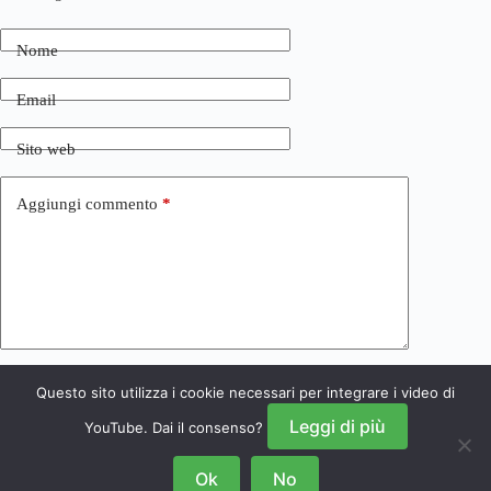
Nome
Email
Sito web
Aggiungi commento
*
Questo sito utilizza i cookie necessari per integrare i video di
Invia commento
Leggi di più
YouTube. Dai il consenso?
Ok
No