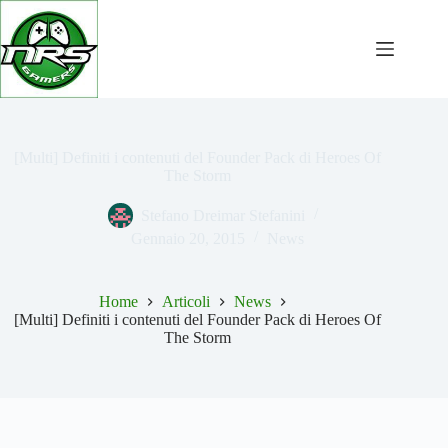
Salta
al
contenuto
[Multi] Definiti i contenuti del Founder Pack di Heroes Of
The Storm
Stefano Dreimar Stefanini
Gennaio 20, 2015
News
Home
Articoli
News
[Multi] Definiti i contenuti del Founder Pack di Heroes Of
The Storm