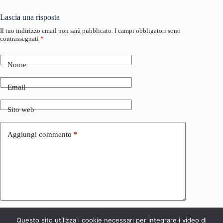
Lascia una risposta
Il tuo indirizzo email non sarà pubblicato.
I campi obbligatori sono
contrassegnati
*
Nome
Email
Sito web
Aggiungi commento
*
Questo sito utilizza i cookie necessari per integrare i video di