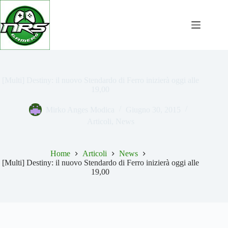
Salta
al
contenuto
[Multi] Destiny: il nuovo Stendardo di Ferro inizierà oggi alle
19,00
Mirko Anges Modica
Giugno 30, 2015
Articoli
,
News
Home
Articoli
News
[Multi] Destiny: il nuovo Stendardo di Ferro inizierà oggi alle
19,00