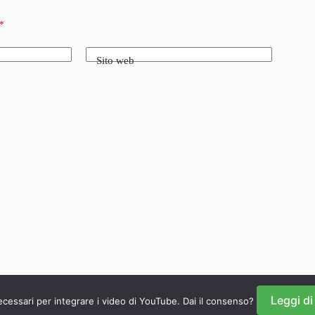
*
Sito web
Leggi di
necessari per integrare i video di YouTube. Dai il consenso?