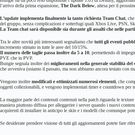
Bungie ha da poco reso disponibile l’update 1.03 di Destiny, aggiorname
l’arrivo della prima espansione,
The Dark Below
, attesa per il pross
L’update implementa finalmente la tanto richiesta Team Chat
, ch
del gruppo, senza complicazioni e sotterfugi quali Xbox Live, PSN, Sky
La Team chat sarà disponibile sia durante gli assalti che nelle part
Tra le altre novità più interessanti segnaliamo che
tutti gli eventi pu
incremento stimato in tutte le aree del 10/15%.
Il numero delle taglie passa inoltre da 5 a 10
, permettendo di impegna
PVE che in PVP.
Bungie segnala inoltre dei
miglioramenti nella generale stabilità del s
che avveniva (usiamo il passato, ma non abbiamo ancora testato con mano
Vengono inoltre
modificati e ottimizzati numerosi elementi
, che comp
oggetti collezionabili, e vengono implementati timer e countdown per m
La maggior parte dei contenuti contenuti nella patch riguarda le textur
maniera piuttosto diffusa per alleggerire i server quando i nuovi contenu
acquirenti di installare in anticipo le skin e i modelli che comunque potr
Se desiderate prendere visione di tutti gli aggiornamenti potete fare rif