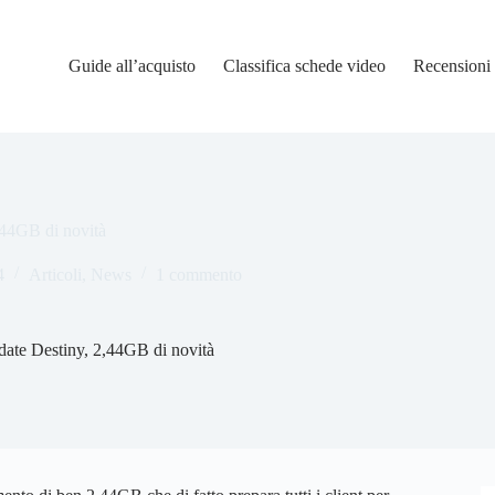
Guide all’acquisto
Classifica schede video
Recensioni
,44GB di novità
4
Articoli
,
News
1 commento
date Destiny, 2,44GB di novità