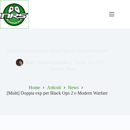
Salta
al
contenuto
[Multi] Doppia exp per Black Ops 2 e Modern Warfare
Dario Naares Scarpello
Aprile 24, 2015
Articoli
,
News
Home
Articoli
News
[Multi] Doppia exp per Black Ops 2 e Modern Warfare