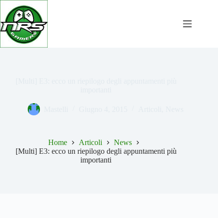
Salta
al
contenuto
[Multi] E3: ecco un riepilogo degli appuntamenti più
importanti
Mastelli
Giugno 4, 2015
Articoli
,
News
Home
Articoli
News
[Multi] E3: ecco un riepilogo degli appuntamenti più
importanti