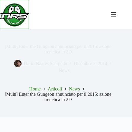
Salta
al
contenuto
[Multi] Enter the Gungeon annunciato per il 2015: azione
frenetica in 2D
Dario Naares Scarpello
Dicembre 7, 2014
News
Home
Articoli
News
[Multi] Enter the Gungeon annunciato per il 2015: azione
frenetica in 2D