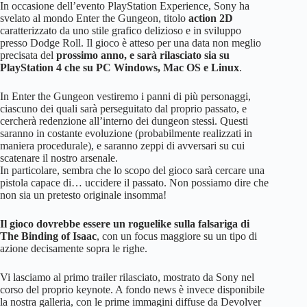
In occasione dell’evento PlayStation Experience, Sony ha
svelato al mondo Enter the Gungeon, titolo
action 2D
caratterizzato da uno stile grafico delizioso e in sviluppo
presso Dodge Roll. Il gioco è atteso per una data non meglio
precisata del
prossimo anno, e sarà rilasciato sia su
PlayStation 4 che su PC Windows, Mac OS e Linux
.
In Enter the Gungeon vestiremo i panni di più personaggi,
ciascuno dei quali sarà perseguitato dal proprio passato, e
cercherà redenzione all’interno dei dungeon stessi. Questi
saranno in costante evoluzione (probabilmente realizzati in
maniera procedurale), e saranno zeppi di avversari su cui
scatenare il nostro arsenale.
In particolare, sembra che lo scopo del gioco sarà cercare una
pistola capace di… uccidere il passato. Non possiamo dire che
non sia un pretesto originale insomma!
Il gioco dovrebbe essere un roguelike sulla falsariga di
The Binding of Isaac
, con un focus maggiore su un tipo di
azione decisamente sopra le righe.
Vi lasciamo al primo trailer rilasciato, mostrato da Sony nel
corso del proprio keynote. A fondo news è invece disponibile
la nostra galleria, con le prime immagini diffuse da Devolver