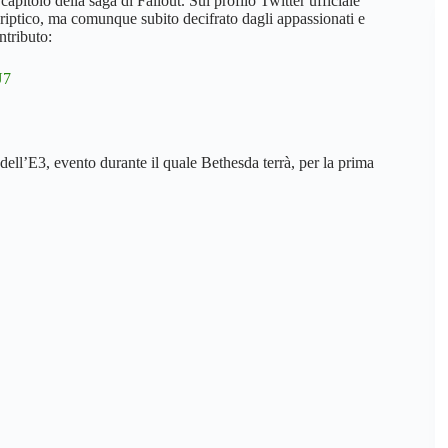
capitolo della saga di Fallout. Sul profilo Twitter ufficiale
 criptico, ma comunque subito decifrato dagli appassionati e
ntributo:
U7
 dell’E3, evento durante il quale Bethesda terrà, per la prima