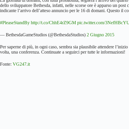
La giornata di domani, con tutta probabilità, segnerà l’arrivo del quarto 
dello sviluppatore Bethesda, infatti, nelle scorse ore è apparso un post
indicante l’arrivo dell’atteso annuncio per le 16 di domani. Questo il co
#PleaseStandBy
http://t.co/ChhE4rZ9GM
pic.twitter.com/3NefHBcY
— BethesdaGameStudios (@BethesdaStudios)
2 Giugno 2015
Per saperne di più, in ogni caso, sembra sia plausibile attendere l’inizio
volta, una conferenza. Continuate a seguirci per tutte le informazioni!
Fonte:
VG247.it