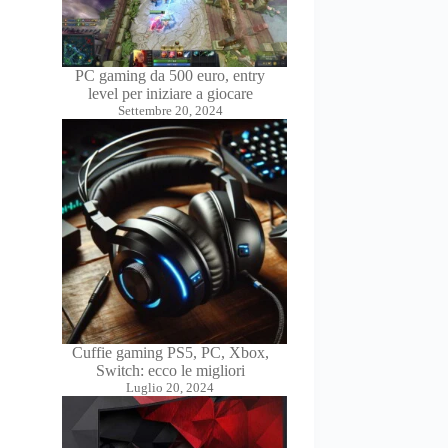
PC gaming da 500 euro, entry
level per iniziare a giocare
Settembre 20, 2024
Cuffie gaming PS5, PC, Xbox,
Switch: ecco le migliori
Luglio 20, 2024