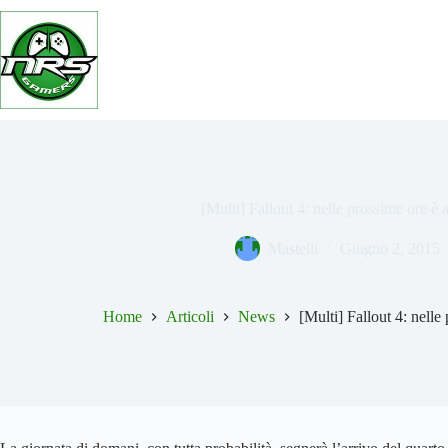
Salta
al
contenuto
[Multi] Fallout 4: nelle prossime ore è 
Mastelli
Giugno 2, 2015
Home
Articoli
News
[Multi] Fallout 4: nelle