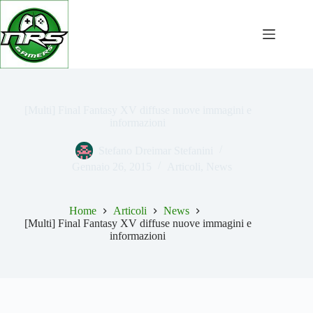
Salta
al
contenuto
[Multi] Final Fantasy XV diffuse nuove immagini e
informazioni
Stefano Dreimar Stefanini
Gennaio 26, 2015
Articoli
,
News
Home
Articoli
News
[Multi] Final Fantasy XV diffuse nuove immagini e
informazioni