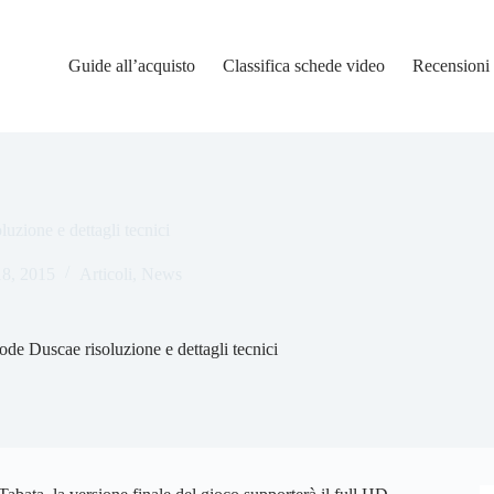
Guide all’acquisto
Classifica schede video
Recensioni
uzione e dettagli tecnici
8, 2015
Articoli
,
News
de Duscae risoluzione e dettagli tecnici