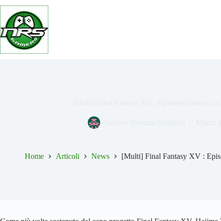
Salta
al
contenuto
[Multi] Final Fantasy XV : Episode Duscae risol
Stefano Dreimar Stefanini
Marzo 1
Home
Articoli
News
[Multi] Final Fantasy XV : Episo