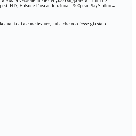
bata, la versione finale del gioco supporterà il full HD
Type-0 HD, Episode Duscae funziona a 900p su PlayStation 4
a qualità di alcune texture, nulla che non fosse già stato