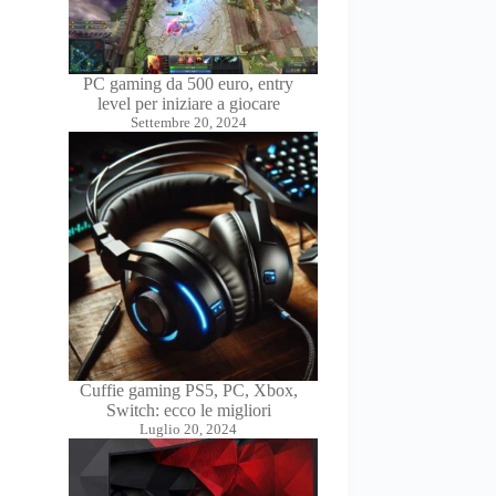
PC gaming da 500 euro, entry
level per iniziare a giocare
Settembre 20, 2024
Cuffie gaming PS5, PC, Xbox,
Switch: ecco le migliori
Luglio 20, 2024