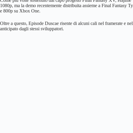
Come più volte sostenuto dal capo progetto Final Fantasy XV, Hajime Ta
1080p, ma la demo recentemente distribuita assieme a Final Fantasy 
e 800p su Xbox One.
Oltre a questo, Episode Duscae risente di alcuni cali nel framerate e nell
anticipato dagli stessi sviluppatori.