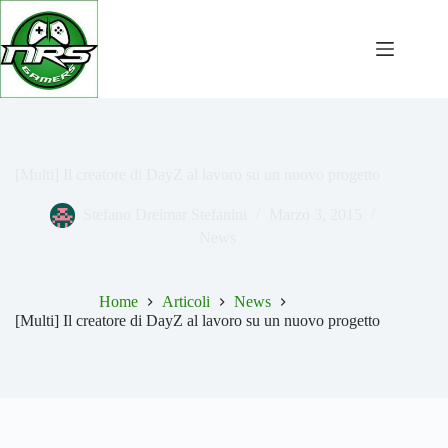
Salta
al
contenuto
[Multi] Il creatore di DayZ al lavoro su un nuovo progetto
Stefano Dreimar Stefanini
Marzo 3, 2015
News
Home
Articoli
News
[Multi] Il creatore di DayZ al lavoro su un nuovo progetto