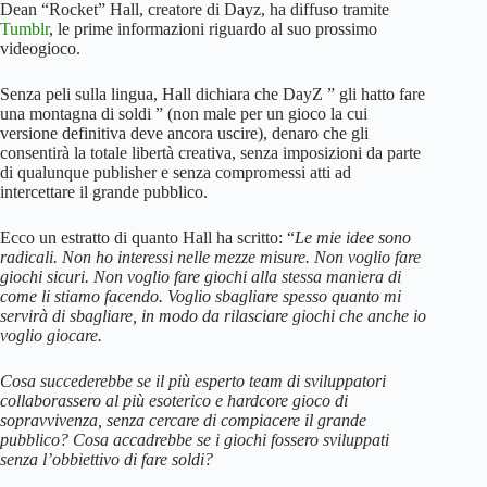
Dean “Rocket” Hall, creatore di Dayz, ha diffuso tramite
Tumblr
, le prime informazioni riguardo al suo prossimo
videogioco.
Senza peli sulla lingua, Hall dichiara che DayZ ” gli hatto fare
una montagna di soldi ” (non male per un gioco la cui
versione definitiva deve ancora uscire), denaro che gli
consentirà la totale libertà creativa, senza imposizioni da parte
di qualunque publisher e senza compromessi atti ad
intercettare il grande pubblico.
Ecco un estratto di quanto Hall ha scritto: “
Le mie idee sono
radicali. Non ho interessi nelle mezze misure. Non voglio fare
giochi sicuri. Non voglio fare giochi alla stessa maniera di
come li stiamo facendo. Voglio sbagliare spesso quanto mi
servirà di sbagliare, in modo da rilasciare giochi che anche io
voglio giocare.
Cosa succederebbe se il più esperto team di sviluppatori
collaborassero al più esoterico e hardcore gioco di
sopravvivenza, senza cercare di compiacere il grande
pubblico? Cosa accadrebbe se i giochi fossero sviluppati
senza l’obbiettivo di fare soldi?