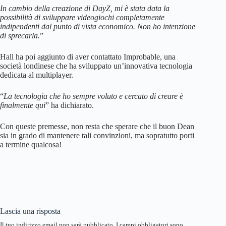
In cambio della creazione di DayZ, mi è stata data la
possibilità di sviluppare videogiochi completamente
indipendenti dal punto di vista economico. Non ho intenzione
di sprecarla.
”
Hall ha poi aggiunto di aver contattato Improbable, una
società londinese che ha sviluppato un’innovativa tecnologia
dedicata al multiplayer.
“
La tecnologia che ho sempre voluto e cercato di creare è
finalmente qui
” ha dichiarato.
Con queste premesse, non resta che sperare che il buon Dean
sia in grado di mantenere tali convinzioni, ma sopratutto porti
a termine qualcosa!
Lascia una risposta
Il tuo indirizzo email non sarà pubblicato.
I campi obbligatori sono