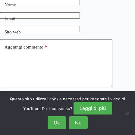
Nome
Email
Sito web
Aggiungi commento
*
Questo sito utilizza i cookie necessari per integrare i video di
Invia commento
Leggi di più
YouTube. Dai il consenso?
Ok
No
Copyright © 2026 NRSGamers