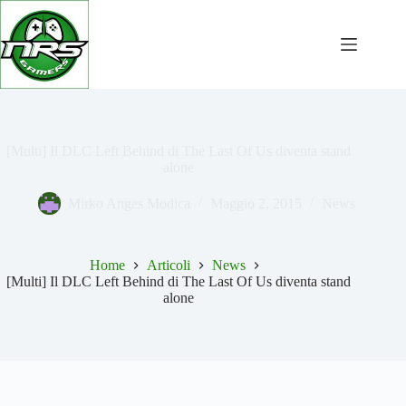
Salta
al
contenuto
[Multi] Il DLC Left Behind di The Last Of Us diventa stand
alone
Mirko Anges Modica
Maggio 2, 2015
News
Home
Articoli
News
[Multi] Il DLC Left Behind di The Last Of Us diventa stand
alone