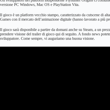
Gli sviluppatori del platform indipendente Flyhunter Origins ci comunica
versione PC Windows, Mac OS e PlayStation Vita.
Il gioco è un platform vecchio stampo, caratterizzato da cutscene di alt
Games con il mercato dell’animazione digitale (hanno lavorato a più p
Il gioco sarà disponibile a partire da domani anche su Steam, a un prez
prendere visione del trailer di gioco qui di seguito. A fondo news potete 
sviluppatore. Come sempre, vi auguriamo una buona visione.