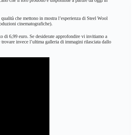
no che il loro prodotto è disponibile a partire da oggi in
a qualità che mettono in mostra l’esperienza di Steel Wool
roduzioni cinematografiche).
zo di 6,99 euro. Se desiderate approfondire vi invitiamo a
trovare invece l’ultima galleria di immagini rilasciata dallo