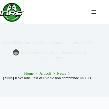
Salta
al
contenuto
[Multi] Il Seasons Pass di Evolve non comprende 44 DLC
Mirko Anges Modica
Febbraio 12, 2015
Articoli
,
News
Home
Articoli
News
[Multi] Il Seasons Pass di Evolve non comprende 44 DLC