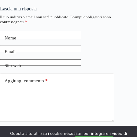
Lascia una risposta
Il tuo indirizzo email non sarà pubblicato.
I campi obbligatori sono
contrassegnati
*
Nome
Email
Sito web
Aggiungi commento
*
Questo sito utilizza i cookie necessari per integrare i video di
Invia commento